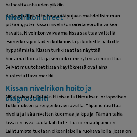
helposti vanhuuden piikkiin.
Nivelrikon oireet
Kissa pyrkii piilottelemaan kipujaan mahdollisimman
pitkään, joten kissan nivelrikon oireita voi olla vaikea
havaita. Nivelrikon vaivaama kissa saattaa vältellä
esimerkiksi portaiden kulkemista ja korkeille paikoille
hyppäämistä. Kissan turkki saattaa näyttää
hoitamattomalta ja sen nukkumisrytmi voi muuttua.
Selvät muutokset kissan käytöksessä ovat aina
huolestuttava merkki.
Kissan nivelrikon hoito ja
diagnosointi
Nivelrikkoa tutkitaan kliinisen tutkimuksen, ortopedisen
tutkimuksen ja röngenkuvien avulla. Ylipaino rasittaa
niveliä ja lisää nivelten kuormaa ja kipuja. Tämän takia
kissa on hyvä saada laihdutettua normaalipainoon.
Laihtumista tuetaan oikeanlaisella ruokavaliolla, jossa on