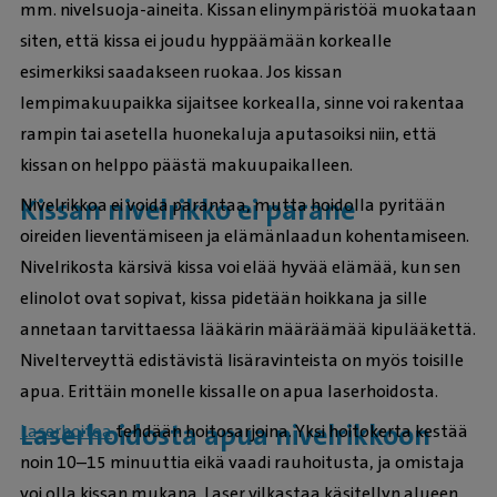
mm. nivelsuoja-aineita. Kissan elinympäristöä muokataan
siten, että kissa ei joudu hyppäämään korkealle
esimerkiksi saadakseen ruokaa. Jos kissan
lempimakuupaikka sijaitsee korkealla, sinne voi rakentaa
rampin tai asetella huonekaluja aputasoiksi niin, että
kissan on helppo päästä makuupaikalleen.
Kissan nivelrikko ei parane
Nivelrikkoa ei voida parantaa, mutta hoidolla pyritään
oireiden lieventämiseen ja elämänlaadun kohentamiseen.
Nivelrikosta kärsivä kissa voi elää hyvää elämää, kun sen
elinolot ovat sopivat, kissa pidetään hoikkana ja sille
annetaan tarvittaessa lääkärin määräämää kipulääkettä.
Nivelterveyttä edistävistä lisäravinteista on myös toisille
apua. Erittäin monelle kissalle on apua laserhoidosta.
Laserhoidosta apua nivelrikkoon
Laserhoitoa
tehdään hoitosarjoina. Yksi hoitokerta kestää
noin 10–15 minuuttia eikä vaadi rauhoitusta, ja omistaja
voi olla kissan mukana. Laser vilkastaa käsitellyn alueen