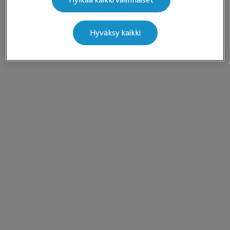
Hylkää kaikki valinnaiset
Hyväksy kaikki