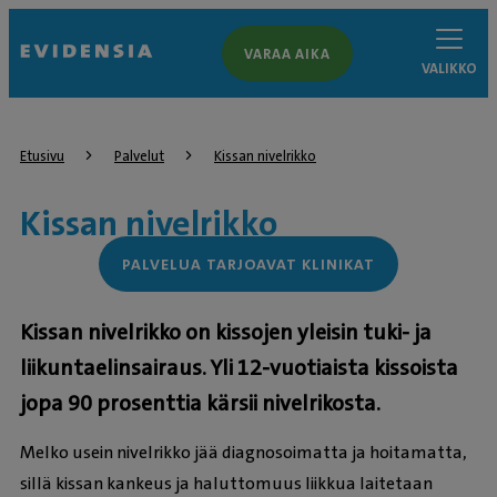
VARAA AIKA
VALIKKO
Etusivu
Palvelut
Kissan nivelrikko
Kissan nivelrikko
PALVELUA TARJOAVAT KLINIKAT
Kissan nivelrikko on kissojen yleisin tuki- ja
liikuntaelinsairaus. Yli 12-vuotiaista kissoista
jopa 90 prosenttia kärsii nivelrikosta.
Melko usein nivelrikko jää diagnosoimatta ja hoitamatta,
sillä kissan kankeus ja haluttomuus liikkua laitetaan