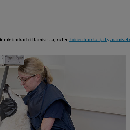
rauksien kartoittamisessa, kuten
koirien lonkka- ja kyynärnive