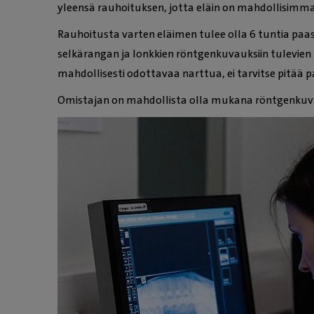
yleensä rauhoituksen, jotta eläin on mahdollisimma
Rauhoitusta varten eläimen tulee olla 6 tuntia paast
selkärangan ja lonkkien röntgenkuvauksiin tulevien p
mahdollisesti odottavaa narttua, ei tarvitse pitää p
Omistajan on mahdollista olla mukana röntgenkuvauk