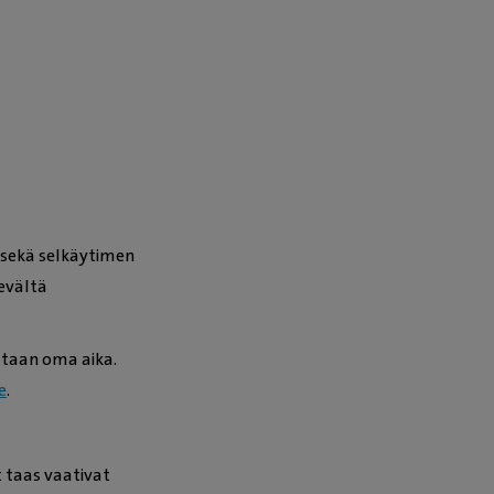
 sekä selkäytimen
kevältä
ataan oma aika.
e
.
 taas vaativat