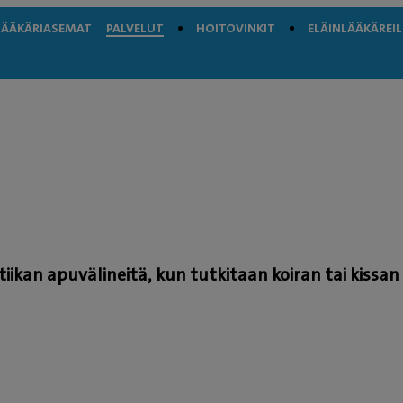
LÄÄKÄRIASEMAT
PALVELUT
HOITOVINKIT
ELÄINLÄÄKÄREIL
kan apuvälineitä, kun tutkitaan koiran tai kissan 