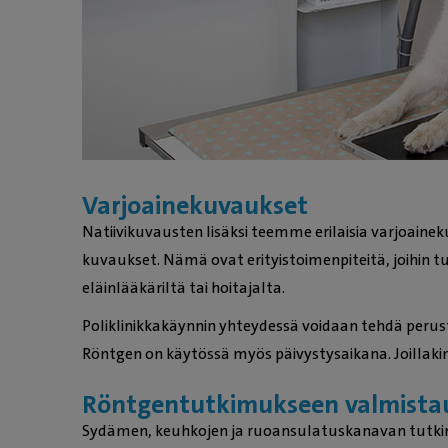
Varjoainekuvaukset
Natiivikuvausten lisäksi teemme erilaisia varjoain
kuvaukset. Nämä ovat erityistoimenpiteitä, joihin t
eläinlääkäriltä tai hoitajalta.
Poliklinikkakäynnin yhteydessä voidaan tehdä perus
Röntgen on käytössä myös päivystysaikana. Joillak
Röntgentutkimukseen valmist
Sydämen, keuhkojen ja ruoansulatuskanavan tutkim