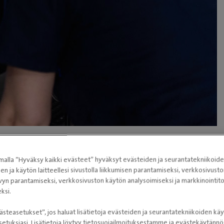
alla ”Hyväksy kaikki evästeet” hyväksyt evästeiden ja seurantatekniikoid
sen ja käytön laitteellesi sivustolla liikkumisen parantamiseksi, verkkosivus
lyttää eläimen paikallaan pysymistä halutussa kuvausasennos
vyn parantamiseksi, verkkosivuston käytön analysoimiseksi ja markkinoint
ksi.
en kuvausta varten.
pitää ruoatta vähintään 6 tuntia.
ästeasetukset”, jos haluat lisätietoja evästeiden ja seurantatekniikoiden käy
e tuloa.
etuksiasi. Lisätietoja löytyy tietosuojailmoituksestamme ja evästekäytän