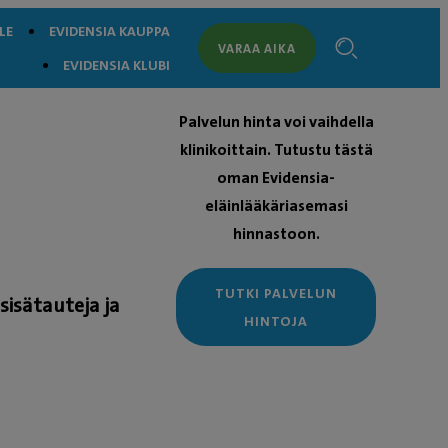
LE
EVIDENSIA KAUPPA
VARAA AIKA
EVIDENSIA KLUBI
Palvelun hinta voi vaihdella
klinikoittain. Tutustu tästä
oman Evidensia-
eläinlääkäriasemasi
hinnastoon.
TUTKI PALVELUN
sisätauteja ja
HINTOJA