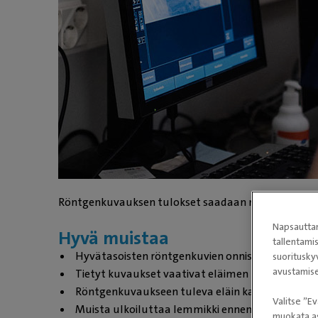
Röntgenkuvauksen tulokset saadaan nopeasti.
Napsauttam
Hyvä muistaa
tallentami
Hyvätasoisten röntgenkuvien onnistuminen edel
suoritusky
avustamise
Tietyt kuvaukset vaativat eläimen rauhoittamis
Röntgenkuvaukseen tuleva eläin kannattaa aina 
Valitse ”Ev
Muista ulkoiluttaa lemmikki ennen vastaanotoll
muokata as