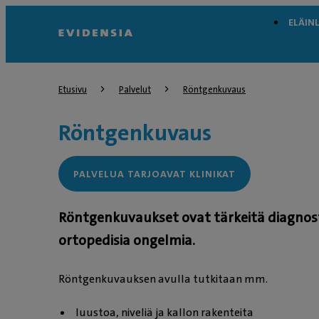
ELÄIN
Etusivu
Palvelut
Röntgenkuvaus
Röntgenkuvaus
PALVELUA TARJOAVAT KLINIKAT
Röntgenkuvaukset ovat tärkeitä diagnostii
ortopedisia ongelmia.
Röntgenkuvauksen avulla tutkitaan mm.
luustoa, niveliä ja kallon rakenteita