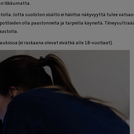
n liikkumatta.
olla. Jotta suoliston sisältö ei häiritse näkyvyyttä tulee vatsa
otilaiden olla paastonneita ja tarpeilla käyneitä. Tiineysultra
aastolla.
sissa (ei raskaana olevat eivätkä alle 18-vuotiaat).