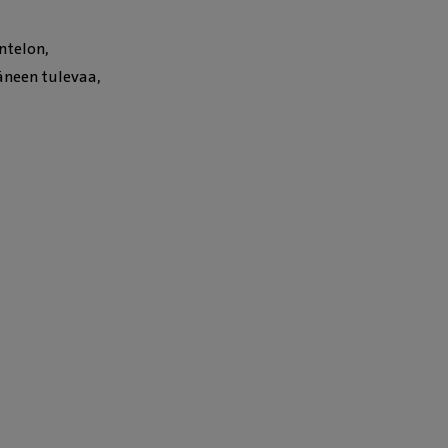
ontelon,
ääneen tulevaa,