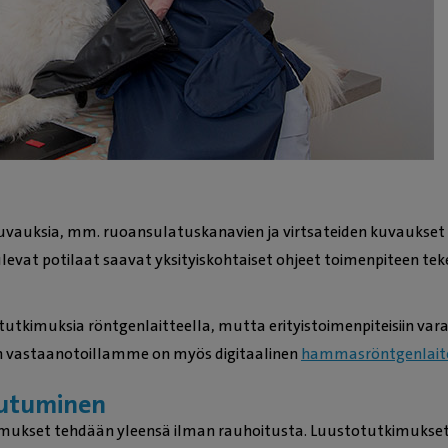
ekuvauksia, mm. ruoansulatuskanavien ja virtsateiden kuvaukset
ulevat potilaat saavat yksityiskohtaiset ohjeet toimenpiteen te
tutkimuksia röntgenlaitteella, mutta erityistoimenpiteisiin var
in vastaanotoillamme on myös digitaalinen
hammasröntgenlait
autuminen
ukset tehdään yleensä ilman rauhoitusta. Luustotutkimukset