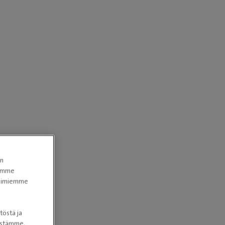
en
tomme
sa.
itoimiemme
töstä ja
nöstämme.