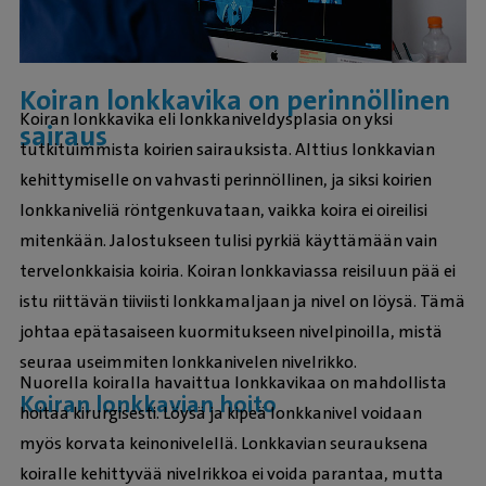
Koiran lonkkavika on perinnöllinen
Koiran lonkkavika eli lonkkaniveldysplasia on yksi
sairaus
tutkituimmista koirien sairauksista. Alttius lonkkavian
kehittymiselle on vahvasti perinnöllinen, ja siksi koirien
lonkkaniveliä röntgenkuvataan, vaikka koira ei oireilisi
mitenkään. Jalostukseen tulisi pyrkiä käyttämään vain
tervelonkkaisia koiria. Koiran lonkkaviassa reisiluun pää ei
istu riittävän tiiviisti lonkkamaljaan ja nivel on löysä. Tämä
johtaa epätasaiseen kuormitukseen nivelpinoilla, mistä
seuraa useimmiten lonkkanivelen nivelrikko.
Nuorella koiralla havaittua lonkkavikaa on mahdollista
Koiran lonkkavian hoito
hoitaa kirurgisesti. Löysä ja kipeä lonkkanivel voidaan
myös korvata keinonivelellä. Lonkkavian seurauksena
koiralle kehittyvää nivelrikkoa ei voida parantaa, mutta