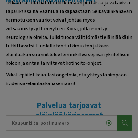
Mäyräkoirahalvauksen oireet
selkäänsä, olla haluton liikkumaan portaissa ja vakavissa
tapauksissa halvaantua takapäästään. Selkäydinkanavan
hermotuksen vauriot voivat johtaa myös
virtsaamiskyvyttömyyteen. Koira, jolla esiintyy
neurologisia oireita, tulisi tuoda välittömästi eläinlääkärin
tutkittavaksi. Huolellisten tutkimusten jälkeen
eläinlääkäri suunnittelee lemmikillesi sopivan yksilöllisen
hoidon ja antaa tarvittavat kotihoito-ohjeet.
Mikäli epäilet koirallasi ongelmia, ota yhteys lähimpään
Evidensia-eläinlääkäriasemaasi!
Palvelua tarjoavat
eläinlääkäriasemat