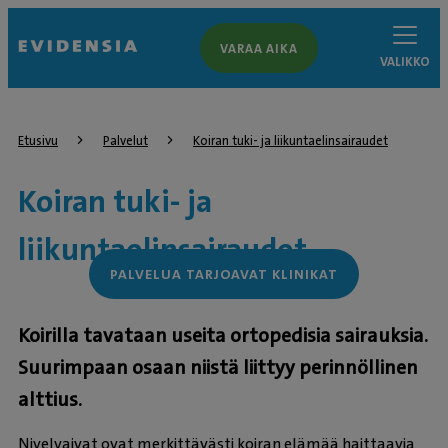
VARAA AIKA
VALIKKO
Etusivu
Palvelut
Koiran tuki- ja liikuntaelinsairaudet
Koiran tuki- ja
liikuntaelinsairaudet
PALVELUA TARJOAVAT KLINIKAT
Koirilla tavataan useita ortopedisia sairauksia.
Suurimpaan osaan niistä liittyy perinnöllinen
alttius.
Nivelvaivat ovat merkittävästi koiran elämää haittaavia