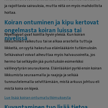
ja rajoittavia sairauksia, mutta niitä on myös mahdollista
hoitaa.
Koiran ontuminen ja kipu kertovat
ongelmasta koiran luissa tai
Nivelvaivat ovat koirilla hyvin yleisiä. Kun koiran
nivelissä
liikkuminen vaikeutuu tai se alkaa arastella tuttuja
liikkeitä, on syytä hakeutua eläinlääkärin tutkimuksiin.
Selkävaivat voivat aiheuttaa myös halvausoireita, jos
hermo tai selkäydin jää puristuksiin esimerkiksi
välilevytyrän seurauksena. Eläinlääkäri pyrkii ensin koiran
liikkumista seuraamalla ja raajoja ja selkää
tunnustelemalla selvittämään, mistä arkuus johtuu eli
mistä koira on kipeä.
Lue lisää koiran ontumatutkimuksesta
Kuvantaminen tuo lisää tietoa