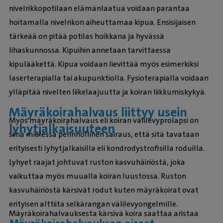
nivelrikkopotilaan elämänlaatua voidaan parantaa
hoitamalla nivelrikon aiheuttamaa kipua. Ensisijaisen
tärkeää on pitää potilas hoikkana ja hyvässä
lihaskunnossa. Kipuihin annetaan tarvittaessa
kipulääkettä. Kipua voidaan lievittää myös esimerkiksi
laserterapialla tai akupunktiolla. Fysioterapialla voidaan
ylläpitää nivelten liikelaajuutta ja koiran liikkumiskykyä.
Mäyräkoirahalvaus liittyy usein
Myös mäyräkoirahalvaus eli koiran välilevyprolapsi on
lyhytjalkaisuuteen
siinä mielessä perinnöllinen sairaus, että sitä tavataan
erityisesti lyhytjalkaisilla eli kondrodystrofisilla roduilla.
Lyhyet raajat johtuvat ruston kasvuhäiriöstä, joka
vaikuttaa myös muualla koiran luustossa. Ruston
kasvuhäiriöstä kärsivät rodut kuten mäyräkoirat ovat
erityisen alttiita selkärangan välilevyongelmille.
Mäyräkoirahalvauksesta kärsivä koira saattaa aristaa