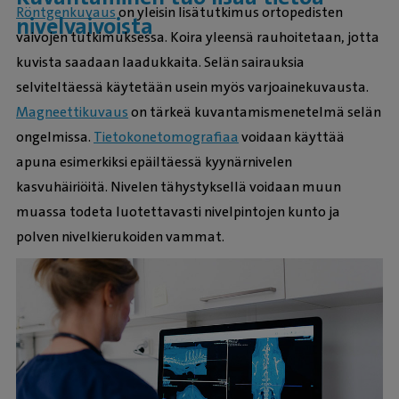
Röntgenkuvaus
on yleisin lisätutkimus ortopedisten
nivelvaivoista
vaivojen tutkimuksessa. Koira yleensä rauhoitetaan, jotta
kuvista saadaan laadukkaita. Selän sairauksia
selviteltäessä käytetään usein myös varjoainekuvausta.
Magneettikuvaus
on tärkeä kuvantamismenetelmä selän
ongelmissa.
Tietokonetomografiaa
voidaan käyttää
apuna esimerkiksi epäiltäessä kyynärnivelen
kasvuhäiriöitä. Nivelen tähystyksellä voidaan muun
muassa todeta luotettavasti nivelpintojen kunto ja
polven nivelkierukoiden vammat.