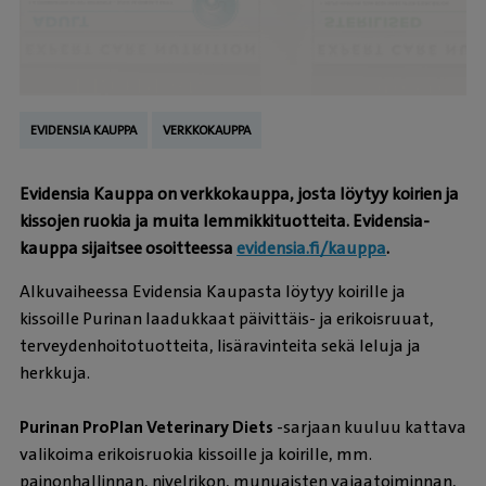
EVIDENSIA KAUPPA
VERKKOKAUPPA
Evidensia Kauppa on verkkokauppa, josta löytyy koirien ja
kissojen ruokia ja muita lemmikkituotteita. Evidensia-
kauppa sijaitsee osoitteessa
evidensia.fi/kauppa
.
Alkuvaiheessa Evidensia Kaupasta löytyy koirille ja
kissoille Purinan laadukkaat päivittäis- ja erikoisruuat,
terveydenhoitotuotteita, lisäravinteita sekä leluja ja
herkkuja.
Purinan ProPlan Veterinary Diets
-sarjaan kuuluu kattava
valikoima erikoisruokia kissoille ja koirille, mm.
painonhallinnan, nivelrikon, munuaisten vajaatoiminnan,