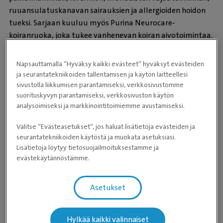
ruuansulatuskanavan sairauksien ja allergioiden hoidon
tueksi. Sarjaan kuuluu myös Purina Neurocare-
koiranruoka, joka tukee vanhenevan koiran aivotoimintaa.
Evidensia Kauppa myy myös
Purinan Expert Care
Napsauttamalla ”Hyväksy kaikki evästeet” hyväksyt evästeiden
Nutrition
-tuotesarjaa. Expert Care Nutrition -tuotesarja
ja seurantatekniikoiden tallentamisen ja käytön laitteellesi
on erittäin laadukas päivittäisruoka koirille ja kissoille.
sivustolla liikkumisen parantamiseksi, verkkosivustomme
suorituskyvyn parantamiseksi, verkkosivuston käytön
Expert Care Nutrition -ruokasarjassa on ensiluokkaisten
analysoimiseksi ja markkinointitoimiemme avustamiseksi.
raaka-aineiden lisäksi myös kuivattua lehmän
ternimaitoa, jolla on tutkimusten mukaan todettu
Valitse ”Evästeasetukset”, jos haluat lisätietoja evästeiden ja
olevan useita suotuisia vaikutuksia:
seurantatekniikoiden käytöstä ja muokata asetuksiasi.
Lisätietoja löytyy tietosuojailmoituksestamme ja
Tehostaa rokotusvastetta
evästekäytännöstämme.
Tukee suoliston puolustusjärjestelmän toimintaa
Tukee suoliston bakteerikannan monimuotoisuutta
Asetukset
Vähentää riskiä suoliston bakteerikannan haitallisille
muutoksille, jotka voivat ilmetä esimerkiksi
ripulointina tai muina vatsavaivoina
Hylkää kaikki valinnaiset