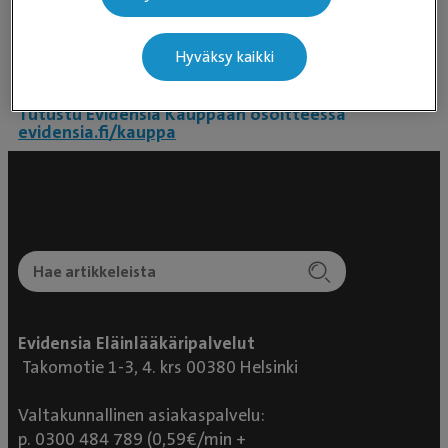
Lue lisää ternimaidosta ja suoliston hyvinvoinnista
täältä
.
Hyväksy kaikki
Evidensia Kaupan valikoimaa kehitetään jatkuvasti ja
erityisesti ruokavalikoima laajenee lähiaikoina.
Tutustu Evidensia Kauppaan osoitteessa
evidensia.fi/kauppa
Evidensia Eläinlääkäripalvelut
Takomotie 1-3, 4. krs 00380 Helsinki
Valtakunnallinen asiakaspalvelu:
p. 0300 484 789 (0,59€/min +