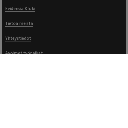
Evidensia Klubi
Tietoa meistä
Yhteystiedot
Avoimet työpaikat
Laskutustiedot
Yleiset palveluehdot
Tietosuojaseloste
Evästetiedot
Kilpailujen ja arvontojen yleiset ehdot