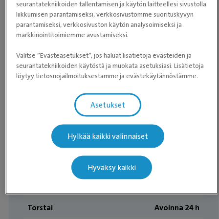
seurantatekniikoiden tallentamisen ja käytön laitteellesi sivustolla
0600 306 088
liikkumisen parantamiseksi, verkkosivustomme suorituskyvyn
parantamiseksi, verkkosivuston käytön analysoimiseksi ja
(2,30 €/min + pvm)
markkinointitoimiemme avustamiseksi.
Valitse ”Evästeasetukset”, jos haluat lisätietoja evästeiden ja
Aukioloajat
seurantatekniikoiden käytöstä ja muokata asetuksiasi. Lisätietoja
löytyy tietosuojailmoituksestamme ja evästekäytännöstämme.
Ajanvaraus:
ma-pe klo 8–20.00
Asetukset
0300 484 665
(0,59 €/min + pvm/mpm)
Hylkää kaikki valinnaiset
Maanantai
Avoinna 24 h
Hyväksy kaikki
Tiistai
Avoinna 24 h
Keskiviikko
Avoinna 24 h
Torstai
Avoinna 24 h