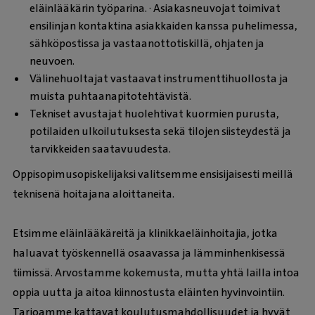
eläinlääkärin työparina. · Asiakasneuvojat toimivat
ensilinjan kontaktina asiakkaiden kanssa puhelimessa,
sähköpostissa ja vastaanottotiskillä, ohjaten ja
neuvoen.
Välinehuoltajat vastaavat instrumenttihuollosta ja
muista puhtaanapitotehtävistä.
Tekniset avustajat huolehtivat kuormien purusta,
potilaiden ulkoilutuksesta sekä tilojen siisteydestä ja
tarvikkeiden saatavuudesta.
Oppisopimusopiskelijaksi valitsemme ensisijaisesti meillä
teknisenä hoitajana aloittaneita.
Etsimme eläinlääkäreitä ja klinikkaeläinhoitajia, jotka
haluavat työskennellä osaavassa ja lämminhenkisessä
tiimissä. Arvostamme kokemusta, mutta yhtä lailla intoa
oppia uutta ja aitoa kiinnostusta eläinten hyvinvointiin.
Tarjoamme kattavat koulutusmahdollisuudet ja hyvät