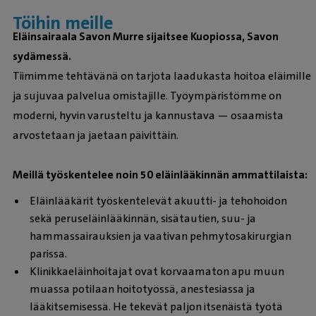
Töihin meille
Eläinsairaala Savon Murre sijaitsee Kuopiossa, Savon
sydämessä.
Tiimimme tehtävänä on tarjota laadukasta hoitoa eläimille
ja sujuvaa palvelua omistajille. Työympäristömme on
moderni, hyvin varusteltu ja kannustava — osaamista
arvostetaan ja jaetaan päivittäin.
Meillä työskentelee noin 50 eläinlääkinnän ammattilaista:
Eläinlääkärit työskentelevät akuutti- ja tehohoidon
sekä peruseläinlääkinnän, sisätautien, suu- ja
hammassairauksien ja vaativan pehmytosakirurgian
parissa.
Klinikkaeläinhoitajat ovat korvaamaton apu muun
muassa potilaan hoitotyössä, anestesiassa ja
lääkitsemisessä. He tekevät paljon itsenäistä työtä