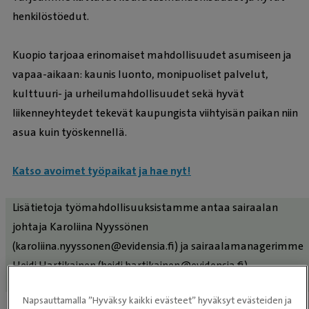
henkilöstöedut.
Kuopio tarjoaa erinomaiset mahdollisuudet asumiseen ja
vapaa-aikaan: kaunis luonto, monipuoliset palvelut,
kulttuuri- ja urheilumahdollisuudet sekä hyvät
liikenneyhteydet tekevät kaupungista viihtyisän paikan niin
asua kuin työskennellä.
Katso avoimet työpaikat ja hae nyt!
Lisätietoja työmahdollisuuksistamme antaa sairaalan
johtaja Karoliina Nyyssönen
(karoliina.nyyssonen@evidensia.fi) ja sairaalamanagerimme
Heidi Hartikainen (heidi.hartikainen@evidensia.fi).
Napsauttamalla ”Hyväksy kaikki evästeet” hyväksyt evästeiden ja
Päivystys