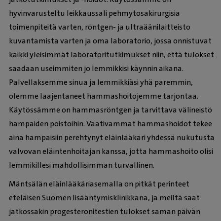
hyvinvarusteltu leikkaussali pehmytosakirurgisia
toimenpiteitä varten, röntgen- ja ultraäänilaitteisto
kuvantamista varten ja oma laboratorio, jossa onnistuvat
kaikki yleisimmät laboratoritutkimukset niin, että tulokset
saadaan useimmiten jo lemmikkisi käynnin aikana.
Palvellaksemme sinua ja lemmikkiäsi yhä paremmin,
olemme laajentaneet hammashoitojemme tarjontaa.
Käytössämme on hammasröntgen ja tarvittava välineistö
hampaiden poistoihin. Vaativammat hammashoidot tekee
aina hampaisiin perehtynyt eläinlääkäri yhdessä nukutusta
valvovan eläintenhoitajan kanssa, jotta hammashoito olisi
lemmikillesi mahdollisimman turvallinen.
Mäntsälän eläinlääkäriasemalla on pitkät perinteet
eteläisen Suomen lisääntymisklinikkana, ja meiltä saat
jatkossakin progesteronitestien tulokset saman päivän