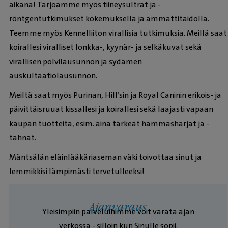
aikana! Tarjoamme myös tiineysultrat ja -
röntgentutkimukset kokemuksella ja ammattitaidolla.
Teemme myös Kennelliiton virallisia tutkimuksia. Meillä saat
koirallesi viralliset lonkka-, kyynär- ja selkäkuvat sekä
virallisen polvilausunnon ja sydämen
auskultaatiolausunnon.
Meiltä saat myös Purinan, Hill’sin ja Royal Caninin erikois- ja
päivittäisruuat kissallesi ja koirallesi sekä laajasti vapaan
kaupan tuotteita, esim. aina tärkeät hammasharjat ja -
tahnat.
Mäntsälän eläinlääkäriaseman väki toivottaa sinut ja
lemmikkisi lämpimästi tervetulleeksi!
Ajanvaraus
Yleisimpiin palveluihimme voit varata ajan
verkossa - silloin kun Sinulle sopii.