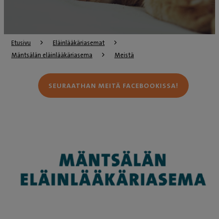
Etusivu
Eläinlääkäriasemat
Mäntsälän eläinlääkäriasema
Meistä
SEURAATHAN MEITÄ FACEBOOKISSA!