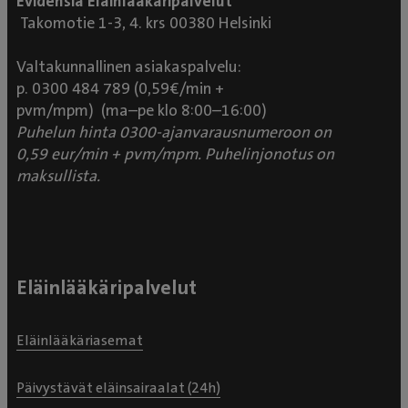
Evidensia Eläinlääkäripalvelut
Takomotie 1-3, 4. krs 00380 Helsinki
Valtakunnallinen asiakaspalvelu:
p. 0300 484 789 (0,59€/min +
pvm/mpm) (ma–pe klo 8:00–16:00)
Puhelun hinta 0300-ajanvarausnumeroon on
0,59 eur/min + pvm/mpm. Puhelinjonotus on
maksullista.
Eläinlääkäripalvelut
Eläinlääkäriasemat
Päivystävät eläinsairaalat (24h)