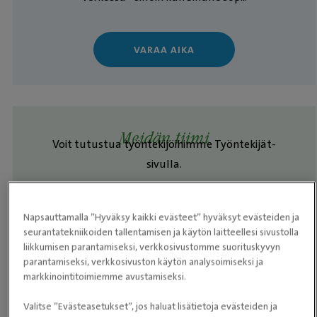
VARAA AIKA
Meidän tiimi
Voit tutustua työntekijöihimme Työntekijät-
sivulla.
TUTUSTU
Napsauttamalla ”Hyväksy kaikki evästeet” hyväksyt evästeiden ja
seurantatekniikoiden tallentamisen ja käytön laitteellesi sivustolla
liikkumisen parantamiseksi, verkkosivustomme suorituskyvyn
parantamiseksi, verkkosivuston käytön analysoimiseksi ja
markkinointitoimiemme avustamiseksi.
Aukioloajat
Valitse ”Evästeasetukset”, jos haluat lisätietoja evästeiden ja