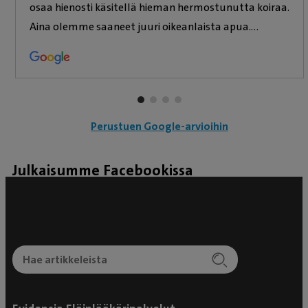
osaa hienosti käsitellä hieman hermostunutta koiraa.
Aina olemme saaneet juuri oikeanlaista apua.
Erityismaininta vielä Taru Latvasesta, joka on aivan
ihana, taitava ja huumorintajuinen eläinlääkäri.
Lämmin suositus! 🤩
Perustuen Google-arvioihin
Julkaisumme Facebookissa