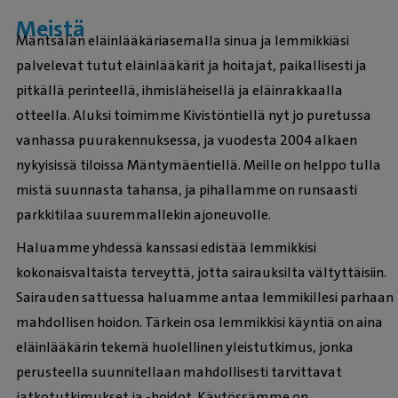
Meistä
Mäntsälän eläinlääkäriasemalla sinua ja lemmikkiäsi
palvelevat tutut eläinlääkärit ja hoitajat, paikallisesti ja
pitkällä perinteellä, ihmisläheisellä ja eläinrakkaalla
otteella. Aluksi toimimme Kivistöntiellä nyt jo puretussa
vanhassa puurakennuksessa, ja vuodesta 2004 alkaen
nykyisissä tiloissa Mäntymäentiellä. Meille on helppo tulla
mistä suunnasta tahansa, ja pihallamme on runsaasti
parkkitilaa suuremmallekin ajoneuvolle.
Haluamme yhdessä kanssasi edistää lemmikkisi
kokonaisvaltaista terveyttä, jotta sairauksilta vältyttäisiin.
Sairauden sattuessa haluamme antaa lemmikillesi parhaan
mahdollisen hoidon. Tärkein osa lemmikkisi käyntiä on aina
eläinlääkärin tekemä huolellinen yleistutkimus, jonka
perusteella suunnitellaan mahdollisesti tarvittavat
jatkotutkimukset ja -hoidot. Käytössämme on