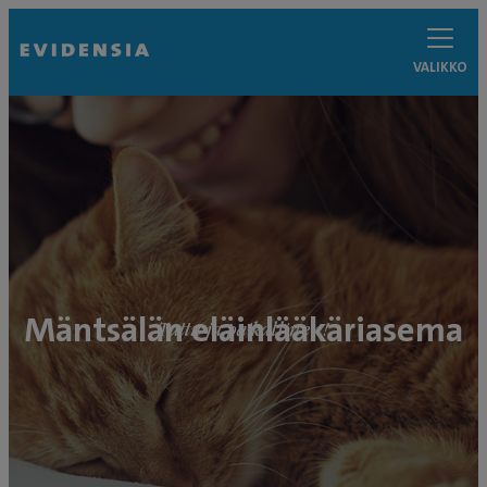
VALIKKO
Mäntsälän eläinlääkäriasema
Tuttu ja paikallinen!