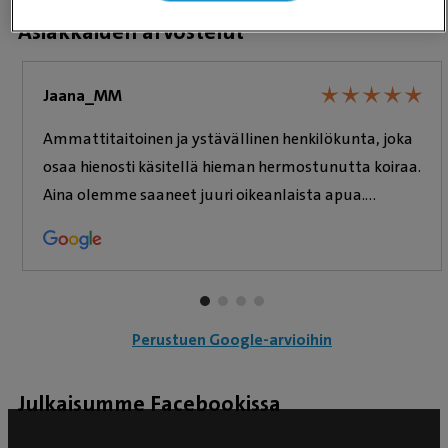
Asiakkaiden arvostelut
★
★
★
★
★
★
★
★
★
★
Jaana_MM
Ammattitaitoinen ja ystävällinen henkilökunta, joka
osaa hienosti käsitellä hieman hermostunutta koiraa.
Aina olemme saaneet juuri oikeanlaista apua.
Erityismaininta vielä Taru Latvasesta, joka on aivan
ihana, taitava ja huumorintajuinen eläinlääkäri.
Lämmin suositus! 🤩
Perustuen Google-arvioihin
Julkaisumme Facebookissa