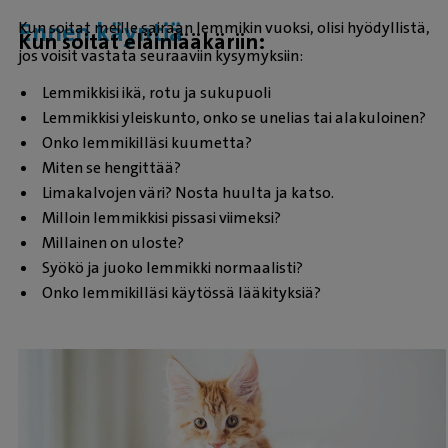
Ennen käyntiä
Kun soitat meille sairaan lemmikin vuoksi, olisi hyödyllistä,
Kun soitat eläinlääkäriin:
jos voisit vastata seuraaviin kysymyksiin:
Lemmikkisi ikä, rotu ja sukupuoli
Lemmikkisi yleiskunto, onko se unelias tai alakuloinen?
Onko lemmikilläsi kuumetta?
Miten se hengittää?
Limakalvojen väri? Nosta huulta ja katso.
Milloin lemmikkisi pissasi viimeksi?
Millainen on uloste?
Syökö ja juoko lemmikki normaalisti?
Onko lemmikilläsi käytössä lääkityksiä?