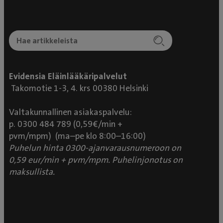
Evidensia Eläinlääkäripalvelut
Takomotie 1-3, 4. krs 00380 Helsinki
Valtakunnallinen asiakaspalvelu:
p. 0300 484 789 (0,59€/min +
pvm/mpm) (ma–pe klo 8:00–16:00)
Puhelun hinta 0300-ajanvarausnumeroon on
0,59 eur/min + pvm/mpm. Puhelinjonotus on
maksullista.