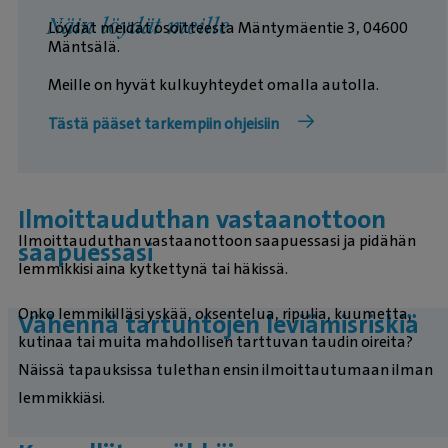
Näin löydät meille
Löydät meidät osoitteesta Mäntymäentie 3, 04600
Mäntsälä.
Meille on hyvät kulkuyhteydet omalla autolla.
Tästä pääset tarkempiin ohjeisiin
Ilmoittauduthan vastaanottoon
Ilmoittauduthan vastaanottoon saapuessasi ja pidähän
saapuessasi
lemmikkisi aina kytkettynä tai häkissä.
Onko lemmikilläsi yskää, oksentelua, ripulia, kuumetta,
Vähennä tartuntojen leviämisriskiä
kutinaa tai muita mahdollisen tarttuvan taudin oireita?
Näissä tapauksissa tulethan ensin ilmoittautumaan ilman
lemmikkiäsi.