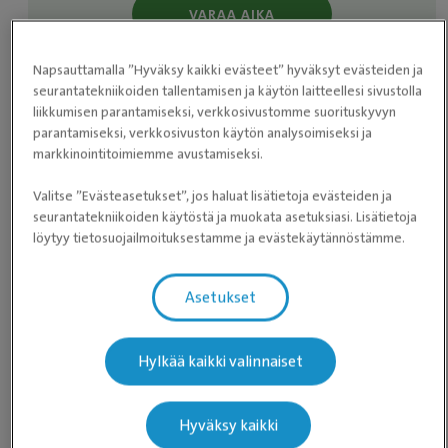
VARAA AIKA
Napsauttamalla ”Hyväksy kaikki evästeet” hyväksyt evästeiden ja
seurantatekniikoiden tallentamisen ja käytön laitteellesi sivustolla
liikkumisen parantamiseksi, verkkosivustomme suorituskyvyn
Aukioloajat
parantamiseksi, verkkosivuston käytön analysoimiseksi ja
markkinointitoimiemme avustamiseksi.
Maanantai
08:00 ­- 20:00
Valitse ”Evästeasetukset”, jos haluat lisätietoja evästeiden ja
Tiistai
08:00 ­- 20:00
seurantatekniikoiden käytöstä ja muokata asetuksiasi. Lisätietoja
löytyy tietosuojailmoituksestamme ja evästekäytännöstämme.
Keskiviikko
08:00 ­- 20:00
Torstai
08:00 ­- 20:00
Asetukset
Perjantai 7.8.
08:00 - 15:00
Hylkää kaikki valinnaiset
Lauantai
Suljettu
Sunnuntai
Suljettu
Hyväksy kaikki