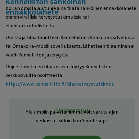
Kennelliiton sähköinen
Koiran omistajan tulee aina tilata sähköinen ennakkolähete
ennakkolähete
ennen virallisia terveystutkimuksia tai
eläinlääkäritodistusta.
Omistaja tilaa lähetteen Kennelliiton Omakoira-palvelusta
tai Omakoira-mobiilisovelluksesta. Lähetteen tilaaminen ei
vaadi Kennelliiton jäsenyyttä.
Ohjeet lähetteen tilaamiseen löytyy Kennelliiton
verkkosivuilta osoitteesta:
https://www.kennelliitto.fi/tilaaterveystutkimus
Ajanvaraus
Yleisimpiin palveluihimme voit varata ajan
verkossa - silloin kun Sinulle sopii.