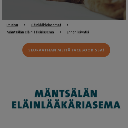
Etusivu
Eläinlääkäriasemat
Mäntsälän eläinlääkäriasema
Ennen käyntiä
SEURAATHAN MEITÄ FACEBOOKISSA!