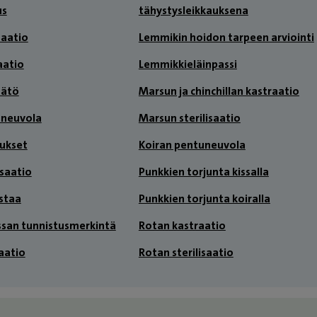
us
tähystysleikkauksena
saatio
Lemmikin hoidon tarpeen arviointi
aatio
Lemmikkieläinpassi
äätö
Marsun ja chinchillan kastraatio
uneuvola
Marsun sterilisaatio
tukset
Koiran pentuneuvola
isaatio
Punkkien torjunta kissalla
staa
Punkkien torjunta koiralla
issan tunnistusmerkintä
Rotan kastraatio
aatio
Rotan sterilisaatio