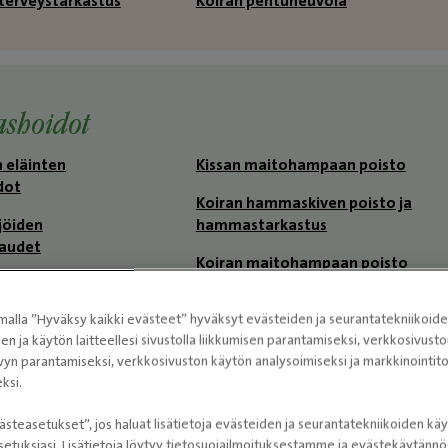
 terveystarkastus
Koiran pentuneuvola
Pohjantähden kanssa hoitu
kauttanne hienosti.
hoidot
 eläinten
Kissan maitohampaan poisto
dot
Koiran hammaskiven poisto ja
ijöiden
hammastarkastus
audet
Koiran maitohampaan poisto
askiven poisto ja
Koiran suu- ja hammassairaudet
astus
alla ”Hyväksy kaikki evästeet” hyväksyt evästeiden ja seurantatekniikoid
Koiran tai kissan
sen ja käytön laitteellesi sivustolla liikkumisen parantamiseksi, verkkosivus
assairaudet
hammasröntgenkuvaus
vyn parantamiseksi, verkkosivuston käytön analysoimiseksi ja markkinoint
ksi.
ästeasetukset”, jos haluat lisätietoja evästeiden ja seurantatekniikoiden käy
etuksiasi. Lisätietoja löytyy tietosuojailmoituksestamme ja evästekäytän