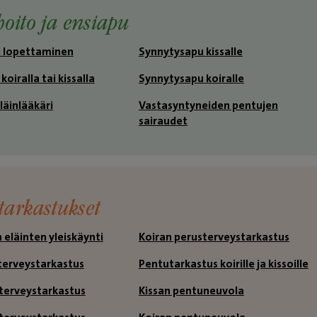
hoito ja ensiapu
i lopettaminen
Synnytysapu kissalle
oiralla tai kissalla
Synnytysapu koiralle
★
★
läinlääkäri
Vastasyntyneiden pentujen
Heidi S
sairaudet
Kiitos empaattisesta kohta
kun jouduimme hyvästele
rakkaan 16-vuotiaan
koiravanhuksemme 20.2.20
tarkastukset
Anu, eläinlääkäri Pinja sekä
vastaanoton työntekijä, jo
 eläinten yleiskäynti
Koiran perusterveystarkastus
en muista, toitte kamalaa
 terveystarkastus
Pentutarkastus koirille ja kissoille
lämpöä ja lohtua ja teitte si
sterveystarkastus
Kissan pentuneuvola
rauhallisen, lempeän ja kun
Myös tuhkaus yhteistyössä