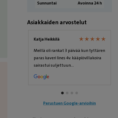
Sunnuntai
Avoinna 24 h
Asiakkaiden arvostelut
★
★
★
★
★
★
★
★
★
★
★
★
★
★
★
★
★
★
Katja Heikkilä
amisesta,
Meillä oli rankat 3 päivää kun tyttären
mään
paras kaveri Iines 4v. kääpiövillakoira
sairastui suljettuun
26. Hoitaja
kohtutulehdukseen. Viime hetkellä
ehdittiin Ouluun eläinsairaalaan ,jossa
nka nimeä
lääkäri ultran jälkeen totesi nestettä
n hetkeen
vatsaontelossa. Iines meni shokkiin ja
itä koiralle
siitä alkoi kiireellinen hoito.
Perustuen Google-arvioihin
nioittavan.
Elintoiminnot piti saada sen verran
vakaaksi, että uskallettiin lähteä