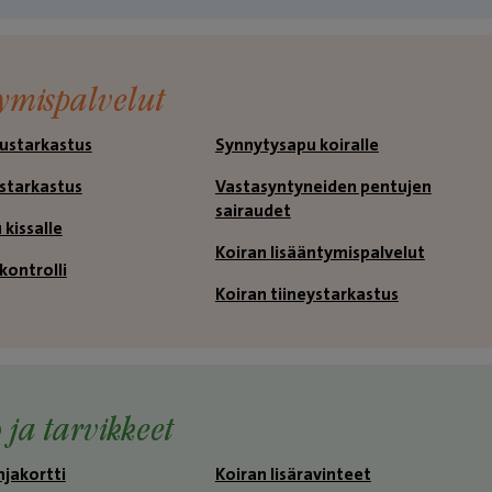
ymispalvelut
tustarkastus
Synnytysapu koiralle
ystarkastus
Vastasyntyneiden pentujen
sairaudet
kissalle
Koiran lisääntymispalvelut
kontrolli
Koiran tiineystarkastus
 ja tarvikkeet
hjakortti
Koiran lisäravinteet