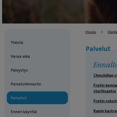
Etusivu
Eläin
Yleistä
Palvelut
Varaa aika
Ennalt
Päivystys
Chinchillan s
Palveluhinnasto
Fretin kemia
sterilisaatio
Palvelut
Fretin rokot
Kanin kastra
Ennen käyntiä