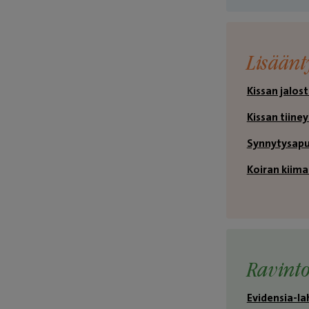
Lisäänt
Kissan jalos
Kissan tiine
Synnytysapu 
Koiran kiima
Ravinto
Evidensia-la