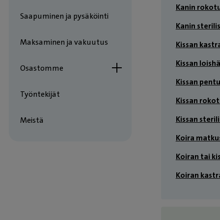
Kanin rokot
Saapuminen ja pysäköinti
Kanin sterili
Maksaminen ja vakuutus
Kissan kastr
Kissan loish
Osastomme
Kissan pent
Työntekijät
Kissan roko
Kissan steril
Meistä
Koira matku
Koiran tai k
Koiran kastr