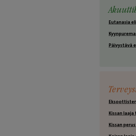
Akuutti
Eutanasia el
Kyynpurema k
Päivystävä e
Terveys
Eksoottisten
Kissan laaja
Kissan peru