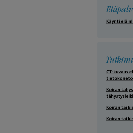
Etäpalv
Käynti eläin
Tutkim
CT-kuvaus el
tietokonet
Koiran tähys
tähystyslei
Koiran tai 
Koiran tai ki