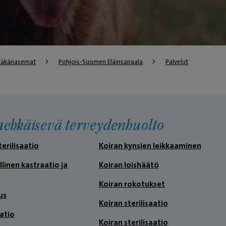
lääkäriasemat
Pohjois-Suomen Eläinsairaala
Palvelut
aehkäisevä terveydenhuolto
terilisaatio
Koiran kynsien leikkaaminen
llinen kastraatio ja
Koiran loishäätö
Koiran rokotukset
us
Koiran sterilisaatio
atio
Koiran sterilisaatio