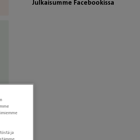
Julkaisumme Facebookissa
i
leikkaamaan märkäkohtua, joka oli
ehtinyt revetä ja kehittää
vatsakalvontulehduksen ja sepsiksen.
Ei osattu yhtään sanoa kestääkö Iines
leikkausta koska lähtötilanne oli niin
huono. Lääkärit kysyivät moneen
kertaan jatketaanko hoitoa vai
tehdäänkö eutanasia😭 Päätettiin,
että otetaan riski ja koitetaan saada
rakas kaveri kuntoon. Ja Iineshän on
sitkeä sissi 🐩ja niin vain lauantai-
en
iltana tunnin leikkauksen jälkeen
tomme
Iineksen sydän sykki edelleen 💓 Kohtu
itoimiemme
ja munasarjat poistettiin ja märkä
puhdistettiin vatsaontelosta pois.
töstä ja
Kolmenlaiset antibiootit,
nöstämme.