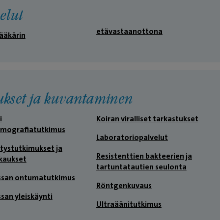
elut
etävastaanottona
lääkärin
ukset ja kuvantaminen
i
Koiran viralliset tarkastukset
omografiatutkimus
Laboratoriopalvelut
tystutkimukset ja
Resistenttien bakteerien ja
kkaukset
tartuntatautien seulonta
kissan ontumatutkimus
Röntgenkuvaus
ssan yleiskäynti
Ultraäänitutkimus