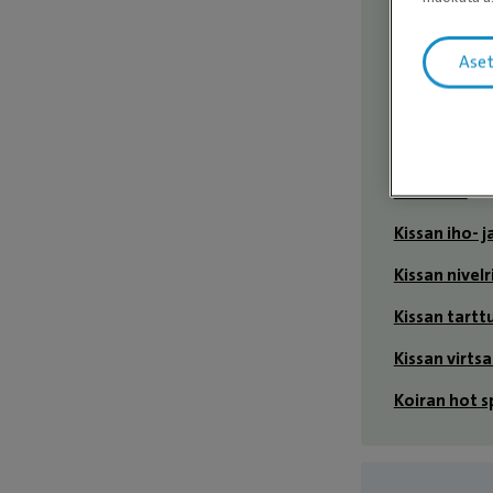
Sairauk
Ase
Anaalirauha
Eksoottisten
toimenpitee
FIP-hoito
Kissan iho- 
Kissan nivelr
Kissan tartt
Kissan virt
Koiran hot s