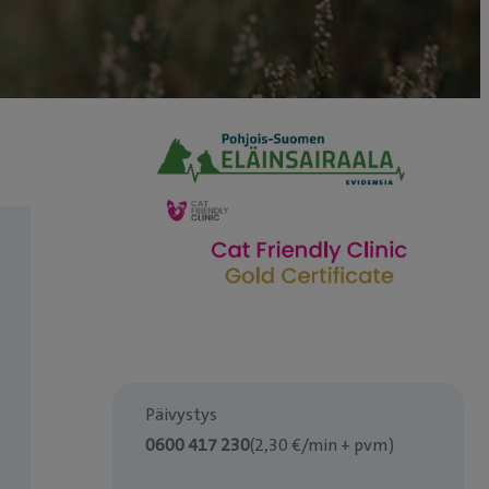
Päivystys
0600 417 230
(2,30 €/min + pvm)