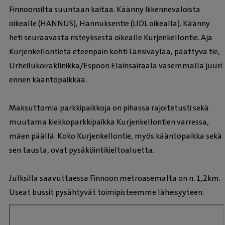
Finnoonsilta suuntaan kaitaa. Käänny liikennevaloista
oikealle (HANNUS), Hannuksentie (LIDL oikealla). Käänny
heti seuraavasta risteyksestä oikealle Kurjenkellontie. Aja
Kurjenkellontietä eteenpäin kohti Länsiväylää, päättyvä tie,
Urheilukoiraklinikka/Espoon Eläinsairaala vasemmalla juuri
ennen kääntöpaikkaa.
Maksuttomia parkkipaikkoja on pihassa rajoitetusti sekä
muutama kiekkoparkkipaikka Kurjenkellontien varressa,
mäen päällä. Koko Kurjenkellontie, myös kääntöpaikka sekä
sen tausta, ovat pysäköintikieltoaluetta.
Julksilla saavuttaessa Finnoon metroasemalta on n. 1,2km.
Useat bussit pysähtyvät toimipisteemme läheisyyteen.