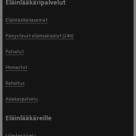
Eläinlääkäripalvelut
Board jäsen (ortopedia) AOVET Foundation
Faculty member Suomen Pieneläinortopedian
Eläinlääkäriasemat
Seuran puheenjohtaja Suomen
eläinlääkäripraktikot, pieneläinjaoston sihteeri
Päivystävät eläinsairaalat (24h)
Suomen Eläinlääkäriliiton jäsen Kielitaito:
Suomi English Eläimet Greyhound Snöde
Palvelut
Villakoira Sulo Kääpiövillakoira Kirsikka Taidot
Hinnastot
Tuki- ja liikuntaelinsairaudet / Ortopedia
Ortopedinen kirurgia
Rahoitus
Asiakaspalvelu
Eläinlääkäreille
Lähetepalvelu