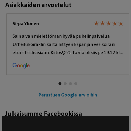
Asiakkaiden arvostelut
tekonivelleikkaus, jonka jälkeen kuntoutumista
seurattiin askelvoimamatolla, voimalevyllä ja
★
★
★
★
★
★
★
★
★
★
Sirpa Ylönen
fysioterapeuttien kanssa yhteistyössä mm.
liikelaajuus- ja lihasmassamittauksien avulla.
Sain aivan mielettömän hyvää puhelinpalvelua
Laura on suorittanut jatko-opintoja
Urheilukoiraklinikalta liittyen Espanjan vesikoirani
ortopediasta ja urheilukoirien vaurioista laajasti
eturistisideasiaan. Kiitos❤️🙏 Tämä oli siis pe 19.12 klo
osallistumalla useille kansainvälisille kursseille
19.50 aikoihin.
ja kongresseihin ja suorittanut AOVET
Fellowship ohjelman Italiassa ja Irlannissa
urheilukoiraklinikoilla. Hän myös luennoi
aktiivisesti sekä Suomessa että ulkomailla.
Perustuen Google-arvioihin
Erityisinä kiinnostuksen kohteina Lauralla ovat
niveltähystykset, akuutit traumat ja
Julkaisumme Facebookissa
murtumat sekä varpaiden vauriot. Lauran
kiinnostus urheilukoirien hoitamiseen juontaa
juurensa jo 90-luvulta, aloitettuaan tuolloin