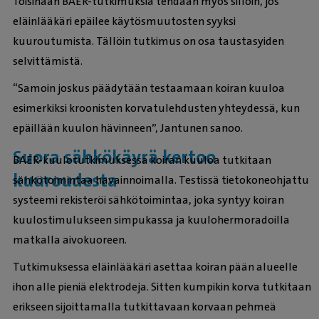
Toisinaan BAER-tutkimuksia tehdään myös silloin, jos
eläinlääkäri epäilee käytösmuutosten syyksi
kuuroutumista. Tällöin tutkimus on osa taustasyiden
selvittämistä.
“Samoin joskus päädytään testaamaan koiran kuuloa
esimerkiksi kroonisten korvatulehdusten yhteydessä, kun
epäillään kuulon hävinneen”, Jantunen sanoo.
Suora sähkökäyrä kertoo
BAER-kuulotutkimuksessa koiran kuuloa tutkitaan
kuuroudesta
sähkötoimintaa havainnoimalla. Testissä tietokoneohjattu
systeemi rekisteröi sähkötoimintaa, joka syntyy koiran
kuulostimulukseen simpukassa ja kuulohermoradoilla
matkalla aivokuoreen.
Tutkimuksessa eläinlääkäri asettaa koiran pään alueelle
ihon alle pieniä elektrodeja. Sitten kumpikin korva tutkitaan
erikseen sijoittamalla tutkittavaan korvaan pehmeä