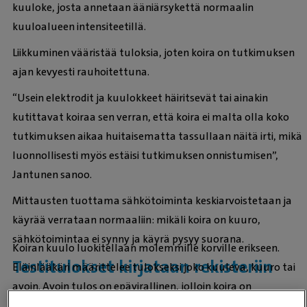
kuuloke, josta annetaan ääniärsykettä normaalin
kuuloalueen intensiteetillä.
Liikkuminen vääristää tuloksia, joten koira on tutkimuksen
ajan kevyesti rauhoitettuna.
“Usein elektrodit ja kuulokkeet häiritsevät tai ainakin
kutittavat koiraa sen verran, että koira ei malta olla koko
tutkimuksen aikaa huitaisematta tassullaan näitä irti, mikä
luonnollisesti myös estäisi tutkimuksen onnistumisen”,
Jantunen sanoo.
Mittausten tuottama sähkötoiminta keskiarvoistetaan ja
käyrää verrataan normaaliin: mikäli koira on kuuro,
sähkötoimintaa ei synny ja käyrä pysyy suorana.
Koiran kuulo luokitellaan molemmille korville erikseen.
Testitulokset kirjataan rekisteriin
Eläinlääkäri määrittelee tulokseksi joko kuuleva, kuuro tai
avoin. Avoin tulos on epävirallinen, jolloin koira on
suositeltavaa tutkia uudestaan noin neljän viikon kuluttua.