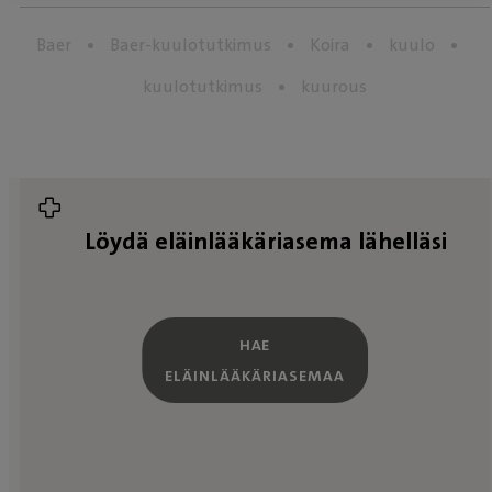
Baer
Baer-kuulotutkimus
Koira
kuulo
kuulotutkimus
kuurous
Löydä eläinlääkäriasema lähelläsi
HAE
ELÄINLÄÄKÄRIASEMAA