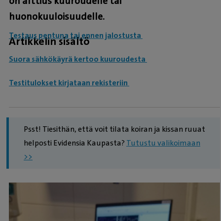
on alttius kuuroudelle tai
huonokuuloisuudelle.
Testaus pentuna tai ennen jalostusta
Artikkelin sisältö
Suora sähkökäyrä kertoo kuuroudesta
Testitulokset kirjataan rekisteriin
Psst! Tiesithän, että voit tilata koiran ja kissan ruuat
helposti Evidensia Kaupasta?
Tutustu valikoimaan
>>