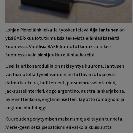
Lohjan Pieneläinklinikalla työskentelevä
Aija Jantunen
on
yksi BAER-kuulotutkimuksia tekevistä eläinlääkäreistä
Suomessa. Virallisia BAER-kuulotutkimuksia tekee
Suomessa vain pieni joukko eläinlääkäreitä.
Useilla eri koiraroduilla on riski syntyä kuurona. Jantusen
vastaanotolla tyypillisimmin testattavia rotuja ovat
dalmatiankoira, bullterrierit, parsoninrusselinterrieri,
jackrusselinterrieri, dogo argentiino, australiankarjakoira,
pyreneittenkoira, englanninsetteri, lagotto romagnolo ja
englanninbulldoggi.
Kuurouden periytymisen mekanismeja ei täysin tunneta.
Merle-geeni sekä piebaldismi eli valkolaikkuisuutta