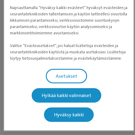
Napsauttamalla ”Hyväksy kaikki evästeet” hyväksyt evästeiden ja
Virallinen tutkimustulos ilmoitetaan koiran huonomman
seurantatekniikoiden tallentamisen ja käytön laitteellesi sivustolla
korvan mukaan. Jos siis koiran toinen korva on kuuleva ja
liikkumisen parantamiseksi, verkkosivustomme suorituskyvyn
parantamiseksi, verkkosivuston käytön analysoimiseksi ja
toinen kuuro, viralliseksi testitulokseksi kirjataan kuuro.
markkinointitoimiemme avustamiseksi.
BAER-kuulotutkimuksien tulokset kirjataan nykyisin aina
Valitse ”Evästeasetukset”, jos haluat lisätietoja evästeiden ja
Kennelliiton Omakoira-rekisteriin.
seurantatekniikoiden käytöstä ja muokata asetuksiasi. Lisätietoja
löytyy tietosuojailmoituksestamme ja evästekäytännöstämme.
Tutkimuksiin ei tarvitse lähetettä vaan ajan voi varata
puhelimitse klinikalta.
Katso täältä BAER-kuulotutkimuksia
tekevät toimipisteemme.
Asetukset
Teksti ja kuvat: Evidensia Eläinlääkäripalvelut Oy
Hylkää kaikki valinnaiset
-
Hyväksy kaikki