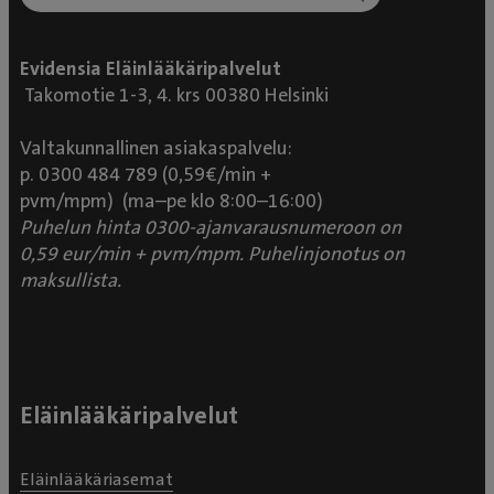
Evidensia Eläinlääkäripalvelut
Takomotie 1-3, 4. krs 00380 Helsinki
Valtakunnallinen asiakaspalvelu:
p. 0300 484 789 (0,59€/min +
pvm/mpm) (ma–pe klo 8:00–16:00)
Puhelun hinta 0300-ajanvarausnumeroon on
0,59 eur/min + pvm/mpm. Puhelinjonotus on
maksullista.
Eläinlääkäripalvelut
Eläinlääkäriasemat