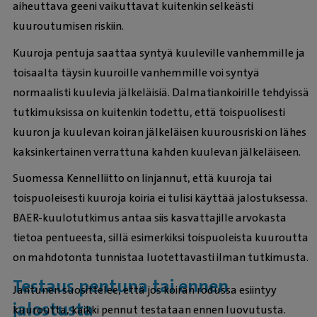
aiheuttava geeni vaikuttavat kuitenkin selkeästi
kuuroutumisen riskiin.
Kuuroja pentuja saattaa syntyä kuuleville vanhemmille ja
toisaalta täysin kuuroille vanhemmille voi syntyä
normaalisti kuulevia jälkeläisiä. Dalmatiankoirille tehdyissä
tutkimuksissa on kuitenkin todettu, että toispuolisesti
kuuron ja kuulevan koiran jälkeläisen kuurousriski on lähes
kaksinkertainen verrattuna kahden kuulevan jälkeläiseen.
Suomessa Kennelliitto on linjannut, että kuuroja tai
toispuoleisesti kuuroja koiria ei tulisi käyttää jalostuksessa.
BAER-kuulotutkimus antaa siis kasvattajille arvokasta
tietoa pentueesta, sillä esimerkiksi toispuoleista kuuroutta
on mahdotonta tunnistaa luotettavasti ilman tutkimusta.
Testaus pentuna tai ennen
Jantunen suosittelee, että jos koiran rodussa esiintyy
jalostusta
kuuroutta, kaikki pennut testataan ennen luovutusta.