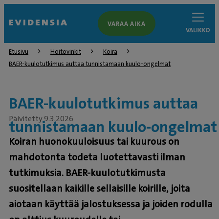
VARAA AIKA
VALIKKO
Etusivu
Hoitovinkit
Koira
BAER-kuulotutkimus auttaa tunnistamaan kuulo-ongelmat
BAER-kuulotutkimus auttaa
Päivitetty 9.3.2026
tunnistamaan kuulo-ongelmat
Koiran huonokuuloisuus tai kuurous on
mahdotonta todeta luotettavasti ilman
tutkimuksia. BAER-kuulotutkimusta
suositellaan kaikille sellaisille koirille, joita
aiotaan käyttää jalostuksessa ja joiden rodulla