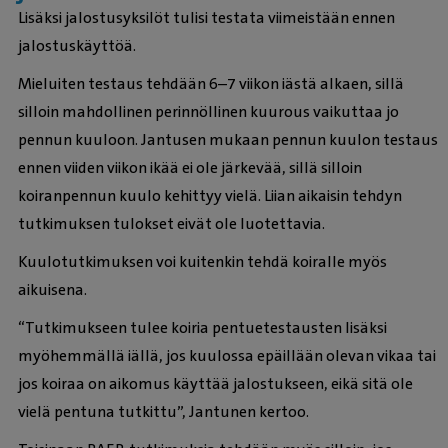
Lisäksi jalostusyksilöt tulisi testata viimeistään ennen
jalostuskäyttöä.
Mieluiten testaus tehdään 6–7 viikon iästä alkaen, sillä
silloin mahdollinen perinnöllinen kuurous vaikuttaa jo
pennun kuuloon. Jantusen mukaan pennun kuulon testaus
ennen viiden viikon ikää ei ole järkevää, sillä silloin
koiranpennun kuulo kehittyy vielä. Liian aikaisin tehdyn
tutkimuksen tulokset eivät ole luotettavia.
Kuulotutkimuksen voi kuitenkin tehdä koiralle myös
aikuisena.
“Tutkimukseen tulee koiria pentuetestausten lisäksi
myöhemmällä iällä, jos kuulossa epäillään olevan vikaa tai
jos koiraa on aikomus käyttää jalostukseen, eikä sitä ole
vielä pentuna tutkittu”, Jantunen kertoo.