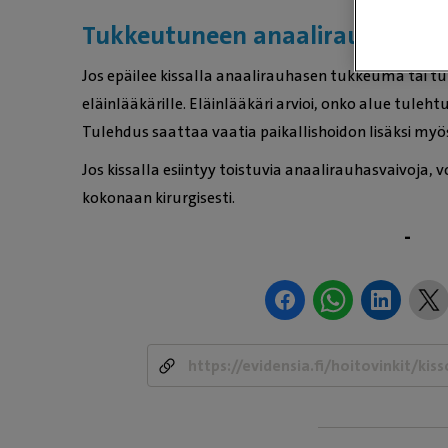
Tukkeutuneen anaalirauhasen h
Jos epäilee kissalla anaalirauhasen tukkeuma tai tu
eläinlääkärille. Eläinlääkäri arvioi, onko alue tuleh
Tulehdus saattaa vaatia paikallishoidon lisäksi myös
Jos kissalla esiintyy toistuvia anaalirauhasvaivoja,
kokonaan kirurgisesti.
-