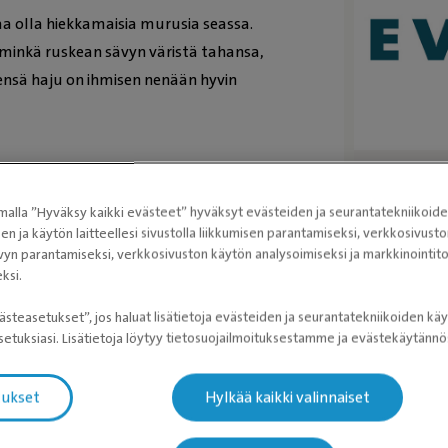
aa olla hiekkamaisia murusia seassa.
la minkä ruskean sävyn väristä tahansa,
ensä haju on ihmisen nenään hyvin
Tutust
uhaspussukoissa, sitä paksummaksi se
alla ”Hyväksy kaikki evästeet” hyväksyt evästeiden ja seurantatekniikoid
ti, saattaa siitä tulla niin paksua, ettei
Evidensi
sen ja käytön laitteellesi sivustolla liikkumisen parantamiseksi, verkkosivus
vyn parantamiseksi, verkkosivuston käytön analysoimiseksi ja markkinoint
erite pakkaantuu
ksi.
ästeasetukset”, jos haluat lisätietoja evästeiden ja seurantatekniikoiden käy
yven tai sisä- tai ulkoreisien
etuksiasi. Lisätietoja löytyy tietosuojailmoituksestamme ja evästekäytän
maata pitkin. Peräaukon seutu voi
os tukkeutunutta anaalirauhaspussukkaa
tukset
Hylkää kaikki valinnaiset
taa paiseen, joka voi jopa puhjeta ihon