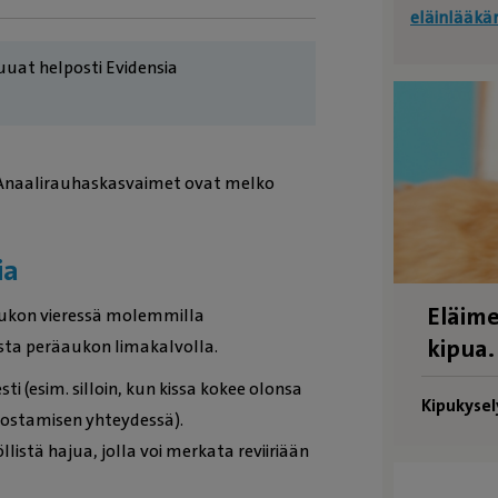
eläinlääkä
 ruuat helposti Evidensia
a. Anaalirauhaskasvaimet ovat melko
ia
Eläime
äaukon vieressä molemmilla
kipua.
ista peräaukon limakalvolla.
i (esim. silloin, kun kissa kokee olonsa
Kipukysel
lostamisen yhteydessä).
listä hajua, jolla voi merkata reviiriään