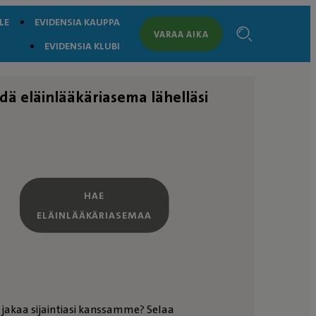
LE
EVIDENSIA KAUPPA
VARAA AIKA
EVIDENSIA KLUBI
dä eläinlääkäriasema lähelläsi
HAE
ELÄINLÄÄKÄRIASEMAA
 jakaa sijaintiasi kanssamme? Selaa