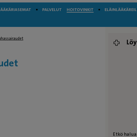
LÄÄKÄRIASEMAT
PALVELUT
HOITOVINKIT
ELÄINLÄÄKÄREIL
auhassairaudet
Löy
audet
Etkö halua