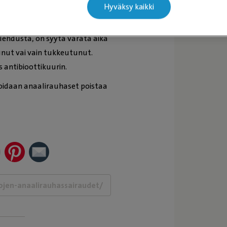
Hyväksy kaikki
oito
lehdusta, on syytä varata aika
tunut vai vain tukkeutunut.
 antibioottikuurin.
 voidaan anaalirauhaset poistaa