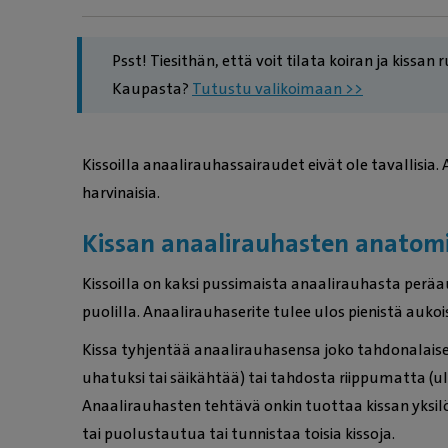
Psst! Tiesithän, että voit tilata koiran ja kissan
Kaupasta?
Tutustu valikoimaan >>
Kissoilla anaalirauhassairaudet eivät ole tavallisi
harvinaisia.
Kissan anaalirauhasten anatom
Kissoilla on kaksi pussimaista anaalirauhasta per
puolilla. Anaalirauhaserite tulee ulos pienistä auko
Kissa tyhjentää anaalirauhasensa joko tahdonalaisest
uhatuksi tai säikähtää) tai tahdosta riippumatta (u
Anaalirauhasten tehtävä onkin tuottaa kissan yksilöl
tai puolustautua tai tunnistaa toisia kissoja.