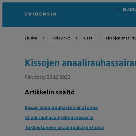
ELÄIN
Etusivu
Hoitovinkit
Kissa
Kissojen anaalir
Kissojen anaalirauhassair
Päivitetty 29.12.2022
Artikkelin sisältö
Kissan anaalirauhasten anatomia
Anaalirauhasongelmat kissoilla
Tukkeutuneen anaalirauhasen hoito