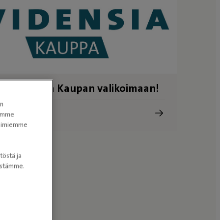
u Evidensia Kaupan valikoimaan!
en
a Kauppa
tomme
itoimiemme
töstä ja
nöstämme.