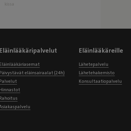
kissa
Eläinlääkäripalvelut
Eläinlääkäreille
Eläinlääkäriasemat
Lähetepalvelu
Päivystävät eläinsairaalat (24h)
Lähetehakemisto
Palvelut
Konsultaatiopalvelu
Hinnastot
Rahoitus
Asiakaspalvelu