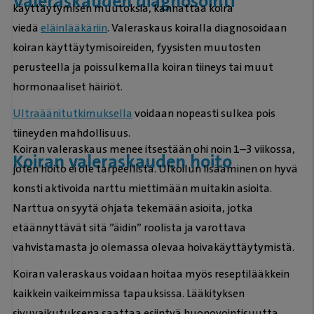
Valeraskauden diagnosointi
käyttäytymisen muutoksia, kannattaa koira
viedä
eläinlääkäriin
. Valeraskaus koiralla diagnosoidaan
koiran käyttäytymisoireiden, fyysisten muutosten
perusteella ja poissulkemalla koiran tiineys tai muut
hormonaaliset häiriöt.
Ultraäänitutkimuksella
voidaan nopeasti sulkea pois
tiineyden mahdollisuus.
Koiran valeraskaus menee itsestään ohi noin 1–3 viikossa,
Koiran valeraskauden hoito
joten hoito ei ole tarpeellista. Ulkoilun lisääminen on hyvä
konsti aktivoida narttu miettimään muitakin asioita.
Narttua on syytä ohjata tekemään asioita, jotka
etäännyttävät sitä ”äidin” roolista ja varottava
vahvistamasta jo olemassa olevaa hoivakäyttäytymistä.
Koiran valeraskaus voidaan hoitaa myös reseptilääkkein
kaikkein vaikeimmissa tapauksissa. Lääkityksen
sivuvaikutuksena saattaa esiintyä huonovointisuutta