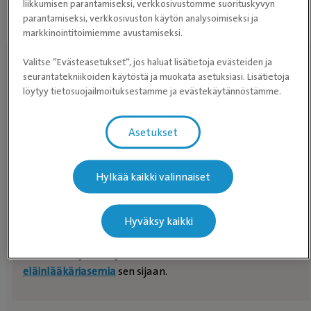
liikkumisen parantamiseksi, verkkosivustomme suorituskyvyn
parantamiseksi, verkkosivuston käytön analysoimiseksi ja
markkinointitoimiemme avustamiseksi.
Valitse ”Evästeasetukset”, jos haluat lisätietoja evästeiden ja
Löydä eläinlääkäriasema lähelläsi
seurantatekniikoiden käytöstä ja muokata asetuksiasi. Lisätietoja
löytyy tietosuojailmoituksestamme ja evästekäytännöstämme.
Asetukset
HAE
ELÄINLÄÄKÄRIASEMAA
Hylkää kaikki valinnaiset
Hyväksy kaikki
Etkö halua jakaa sijaintiasi kanssamme? Selaa
eläinlääkäriasemia
sen sijaan.