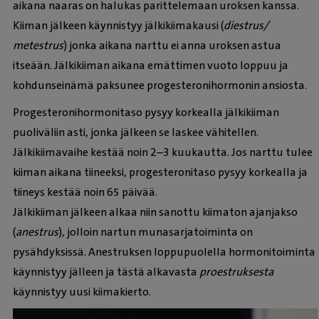
aikana naaras on halukas parittelemaan uroksen kanssa.
Kiiman jälkeen käynnistyy jälkikiimakausi (
diestrus/
metestrus
) jonka aikana narttu ei anna uroksen astua
itseään. Jälkikiiman aikana emättimen vuoto loppuu ja
kohdunseinämä paksunee progesteronihormonin ansiosta.
Progesteronihormonitaso pysyy korkealla jälkikiiman
puoliväliin asti, jonka jälkeen se laskee vähitellen.
Jälkikiimavaihe kestää noin 2–3 kuukautta. Jos narttu tulee
kiiman aikana tiineeksi, progesteronitaso pysyy korkealla ja
tiineys kestää noin 65 päivää.
Jälkikiiman jälkeen alkaa niin sanottu kiimaton ajanjakso
(
anestrus
), jolloin nartun munasarjatoiminta on
pysähdyksissä. Anestruksen loppupuolella hormonitoiminta
käynnistyy jälleen ja tästä alkavasta
proestruksesta
käynnistyy uusi kiimakierto.