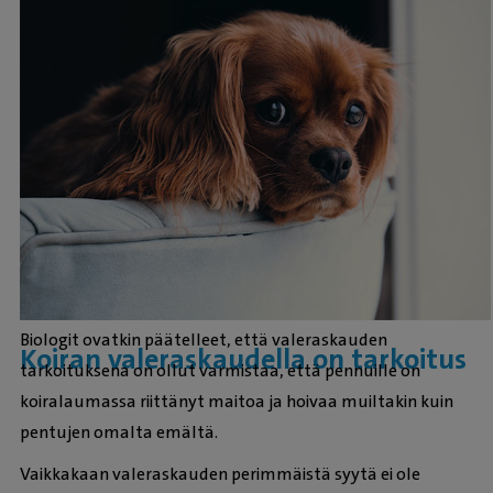
Biologit ovatkin päätelleet, että valeraskauden
Koiran valeraskaudella on tarkoitus
tarkoituksena on ollut varmistaa, että pennuille on
koiralaumassa riittänyt maitoa ja hoivaa muiltakin kuin
pentujen omalta emältä.
Vaikkakaan valeraskauden perimmäistä syytä ei ole