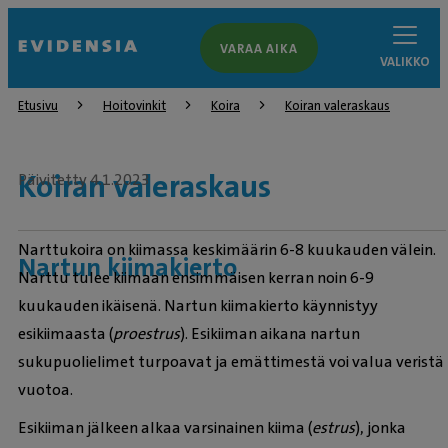
VARAA AIKA
VALIKKO
Etusivu
Hoitovinkit
Koira
Koiran valeraskaus
Koiran valeraskaus
Päivitetty 4.1.2023
Narttukoira on kiimassa keskimäärin 6-8 kuukauden välein.
Nartun kiimakierto
Narttu tulee kiimaan ensimmäisen kerran noin 6-9
kuukauden ikäisenä. Nartun kiimakierto käynnistyy
esikiimaasta (
proestrus
). Esikiiman aikana nartun
sukupuolielimet turpoavat ja emättimestä voi valua veristä
vuotoa.
Esikiiman jälkeen alkaa varsinainen kiima (
estrus
), jonka