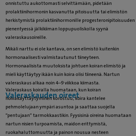
onnistuttu aukottomasti selvittämään, pidetään
prolaktiinihormonin kasvanutta pitoisuutta tai elimistön
herkistymistä prolaktiinihormonille progesteronipitoisuuden
pienentyessä jälkikiiman loppupuoliskolla syynä
valeraskausoireille.
Mikäli narttu ei ole kantava, on sen elimistö kuitenkin
hormonaalisesti valmistautunut tiineyteen.
Hormonaalisista muutoksista johtuen koiran elimistö ja
mieli käyttäytyy ikään kuin koira olisi tiineenä. Nartun
valeraskaus alkaa noin 4–9 viikkoa kiimasta.
Valeraskaus koiralla huomataan, kun koiran
Valeraskauden oireet
hoivakäyttäytyminen korostuu, koira kantelee
pehmolelujaan ympäri asuntoa ja saattaa suojella
”pentujaan” tarmokkaastikin. Fyysisinä oireina huomataan
nartun nisien turpoamista, maidon erittymistä,
ruokahaluttomuutta ja painon nousua nesteen