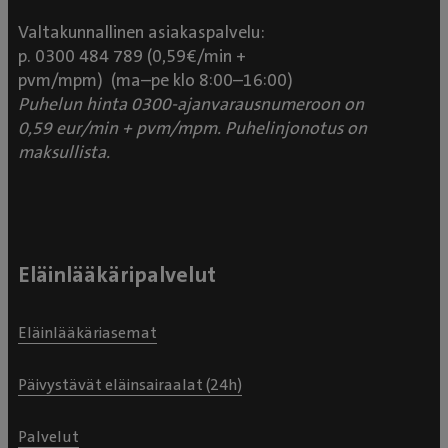
Valtakunnallinen asiakaspalvelu:
p. 0300 484 789 (0,59€/min +
pvm/mpm) (ma–pe klo 8:00–16:00)
Puhelun hinta 0300-ajanvarausnumeroon on
0,59 eur/min + pvm/mpm. Puhelinjonotus on
maksullista.
Eläinlääkäripalvelut
Eläinlääkäriasemat
Päivystävät eläinsairaalat (24h)
Palvelut