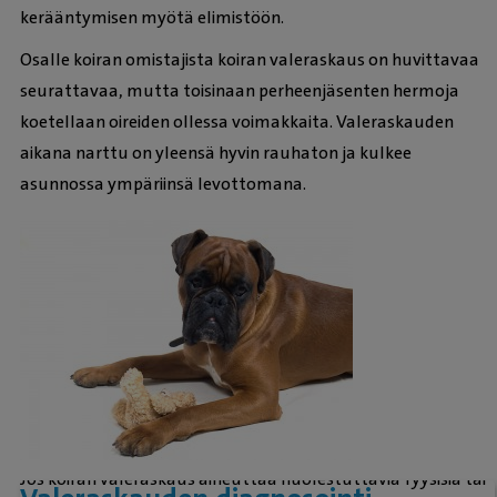
kerääntymisen myötä elimistöön.
Osalle koiran omistajista koiran valeraskaus on huvittavaa
seurattavaa, mutta toisinaan perheenjäsenten hermoja
koetellaan oireiden ollessa voimakkaita. Valeraskauden
aikana narttu on yleensä hyvin rauhaton ja kulkee
asunnossa ympäriinsä levottomana.
Jos koiran valeraskaus aiheuttaa huolestuttavia fyysisiä tai