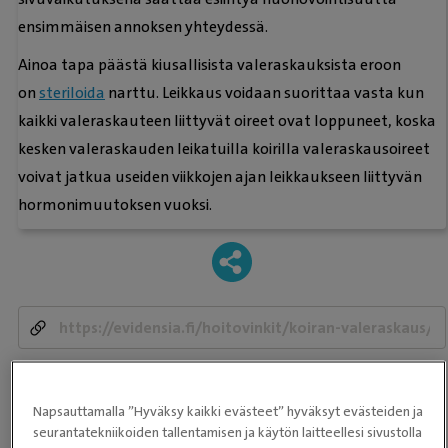
ensimmäisen annoksen yhteydessä.
Ainoa tapa päästä kiusallisista valeraskauksista eroon
on
steriloida
narttu. Leikkaus voidaan suorittaa vasta kun
kaikki valeraskauteen liittyvät oireet ovat loppuneet, koska
kesken valeraskauden leikatuilla koirilla valeraskausoireet
voivat jatkua useiden viikkojen ajan leikkaukseen liittyvän
hormonimuutoksen vuoksi.
-
Napsauttamalla ”Hyväksy kaikki evästeet” hyväksyt evästeiden ja
Hormonit
Koira
Valeraskaus
seurantatekniikoiden tallentamisen ja käytön laitteellesi sivustolla