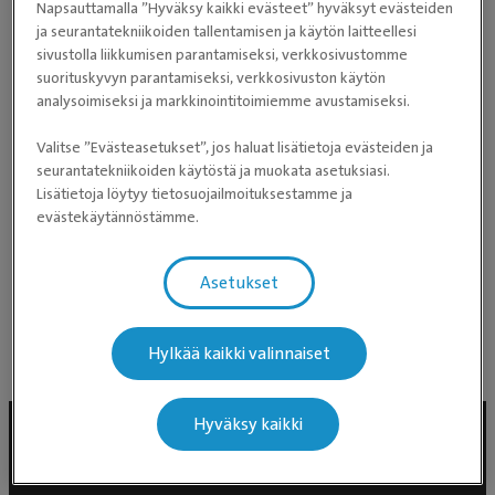
Napsauttamalla ”Hyväksy kaikki evästeet” hyväksyt evästeiden
Länsikeskuksen Eläinlääkärit
ja seurantatekniikoiden tallentamisen ja käytön laitteellesi
sivustolla liikkumisen parantamiseksi, verkkosivustomme
suorituskyvyn parantamiseksi, verkkosivuston käytön
Malmin Eläinklinikka Apex
analysoimiseksi ja markkinointitoimiemme avustamiseksi.
Mäntsälän eläinlääkäriasema
Valitse ”Evästeasetukset”, jos haluat lisätietoja evästeiden ja
seurantatekniikoiden käytöstä ja muokata asetuksiasi.
Pohjois-Suomen Eläinsairaala - Eläinlääkäri
Lisätietoja löytyy tietosuojailmoituksestamme ja
Oulussa
evästekäytännöstämme.
Seinäjoen Eläinsairaala
Asetukset
Toijalan eläinlääkäriasema
Hylkää kaikki valinnaiset
Hyväksy kaikki