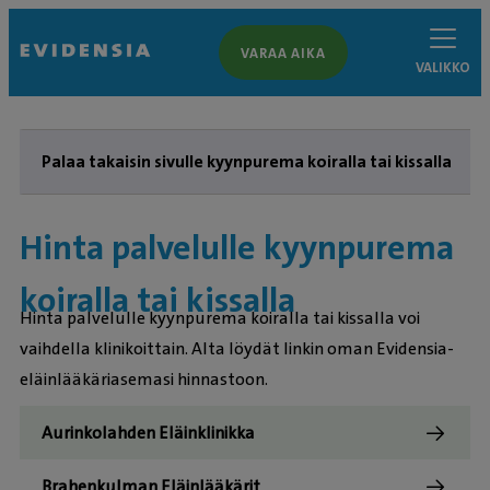
VARAA AIKA
VALIKKO
Palaa takaisin sivulle kyynpurema koiralla tai kissalla
Hinta palvelulle kyynpurema
koiralla tai kissalla
Hinta palvelulle kyynpurema koiralla tai kissalla voi
vaihdella klinikoittain. Alta löydät linkin oman Evidensia-
eläinlääkäriasemasi hinnastoon.
Aurinkolahden Eläinklinikka
Brahenkulman Eläinlääkärit