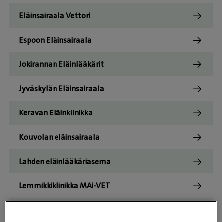
Eläinsairaala Vettori
Espoon Eläinsairaala
Jokirannan Eläinlääkärit
Jyväskylän Eläinsairaala
Keravan Eläinklinikka
Kouvolan eläinsairaala
Lahden eläinlääkäriasema
Lemmikkiklinikka MAi-VET
Lohjan Pieneläinklinikka