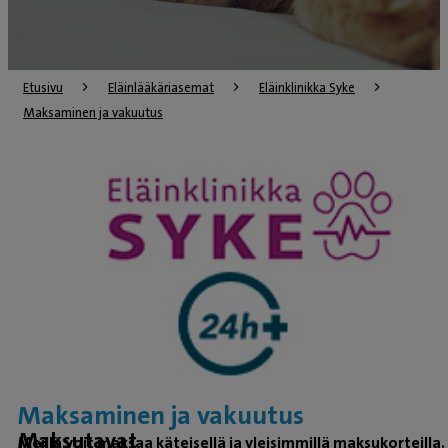
Etusivu
Eläinlääkäriasemat
Eläinklinikka Syke
Maksaminen ja vakuutus
Maksaminen ja vakuutus
Maksutavat
Meillä voit maksaa käteisellä ja yleisimmillä maksukorteilla.