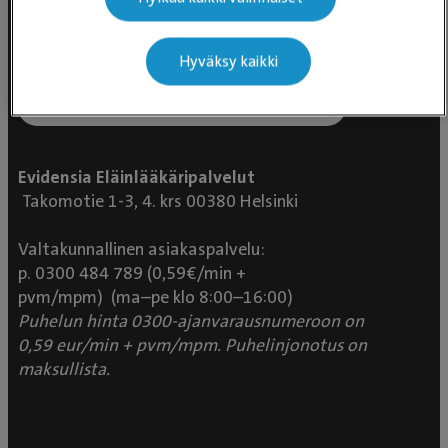
Hyväksy kaikki
Evidensia Eläinlääkäripalvelut
Takomotie 1-3, 4. krs 00380 Helsinki
Valtakunnallinen asiakaspalvelu:
p. 0300 484 789 (0,59€/min +
pvm/mpm) (ma–pe klo 8:00–16:00)
Puhelun hinta 0300-ajanvarausnumeroon on
0,59 eur/min + pvm/mpm. Puhelinjonotus on
maksullista.