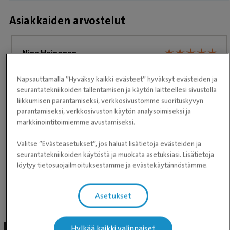
Asiakkaiden arvostelut
★
★
★
★
★
★
★
★
★
★
Nina Heinonen
Ihana ja asiantunteva henkilökunta. Päivystävä
Napsauttamalla ”Hyväksy kaikki evästeet” hyväksyt evästeiden ja
lääkäri oli mahtava, kertoi tarkasti, mitä tehdään ja
seurantatekniikoiden tallentamisen ja käytön laitteellesi sivustolla
liikkumisen parantamiseksi, verkkosivustomme suorituskyvyn
miksi. Kotiutusohjeet hyvät ja selkeät.
parantamiseksi, verkkosivuston käytön analysoimiseksi ja
markkinointitoimiemme avustamiseksi.
Valitse ”Evästeasetukset”, jos haluat lisätietoja evästeiden ja
seurantatekniikoiden käytöstä ja muokata asetuksiasi. Lisätietoja
löytyy tietosuojailmoituksestamme ja evästekäytännöstämme.
Perustuen Google-arvioihin
Asetukset
Julkaisumme Facebookissa
Hylkää kaikki valinnaiset