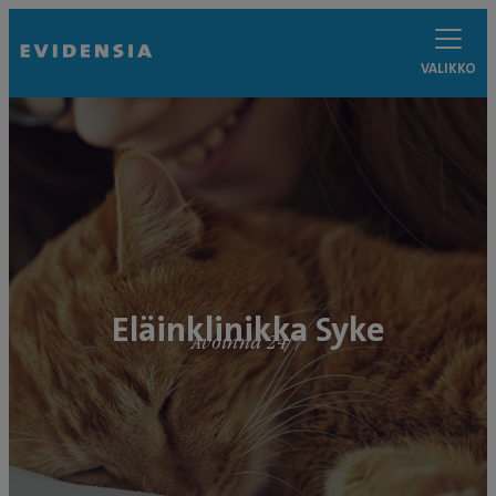
VALIKKO
Eläinklinikka Syke
Avoinna 24/7