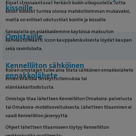
Kissat stressaantuvat herkästi kodin ulkopuolella. Jotta
kissoille
kissat voisivat tuntea olonsa mahdollisimman mukavaksi,
meillä on erilliset odotustilat koirille ja kissoille.
Sairaalalla on asiakkaidemme käytössä maksuton
Omistajille
kahviautomaatti. Iccon kauppakeskuksesta löydät kaupan
sekä ravintoloita.
Kennelliiton sähköinen
Koiran omistajan tulee aina tilata sähköinen ennakkolähete
ennakkolähete
ennen virallisia terveystutkimuksia tai
eläinlääkäritodistusta.
Omistaja tilaa lähetteen Kennelliiton Omakoira-palvelusta
tai Omakoira-mobiilisovelluksesta. Lähetteen tilaaminen ei
vaadi Kennelliiton jäsenyyttä.
Ohjeet lähetteen tilaamiseen löytyy Kennelliiton
verkkosivuilta osoitteesta: