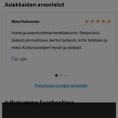
Asiakkaiden arvostelut
★
★
★
★
★
★
★
★
★
★
Nina Heinonen
Ihana ja asiantunteva henkilökunta. Päivystävä
lääkäri oli mahtava, kertoi tarkasti, mitä tehdään ja
miksi. Kotiutusohjeet hyvät ja selkeät.
Perustuen Google-arvioihin
Julkaisumme Facebookissa