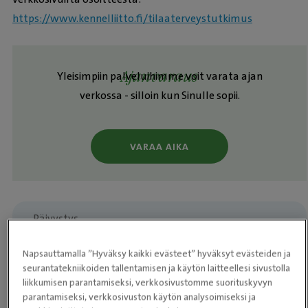
https://www.kennelliitto.fi/tilaaterveystutkimus
Ajanvaraus
Yleisimpiin palveluihimme voit varata ajan
verkossa - silloin kun Sinulle sopii.
VARAA AIKA
Päivystys
0300 472 202
(0,00 eur/min + pvm/mpm)
Napsauttamalla ”Hyväksy kaikki evästeet” hyväksyt evästeiden ja
seurantatekniikoiden tallentamisen ja käytön laitteellesi sivustolla
liikkumisen parantamiseksi, verkkosivustomme suorituskyvyn
Aukioloajat
parantamiseksi, verkkosivuston käytön analysoimiseksi ja