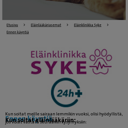
Etusivu
Eläinlääkäriasemat
Eläinklinikka Syke
Ennen käyntiä
Kun soitat meille sairaan lemmikin vuoksi, olisi hyödyllistä,
Ennen käyntiä
Kun soitat eläinlääkäriin:
jos voisit vastata seuraaviin kysymyksiin: