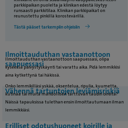
parkkipaikan puolelta ja klinikan edestä löytyy
runsaasti parkkitilaa. Klinikan parkkipaikat on
reunustettu pinkillä korostevärillä.
Tästä pääset tarkempiin ohjeisiin
Ilmoittauduthan vastaanottoon
Ilmoittauduthan vastaanottoon saapuessasi, olipa
saapuessasi
kyseessä päivystyskäynti tai varattu aika. Pidä lemmikkisi
aina kytkettynä tai häkissä.
Onko lemmikilläsi yskää, oksentelua, ripulia, kuumetta,
Vähennä tartuntojen leviämisriskiä
kutinaa tai muita mahdollisen tarttuvan taudin oireita?
Näissä tapauksissa tulethan ensin ilmoittautumaan ilman
lemmikkiäsi.
Erilliset odotushuoneet koirille ja