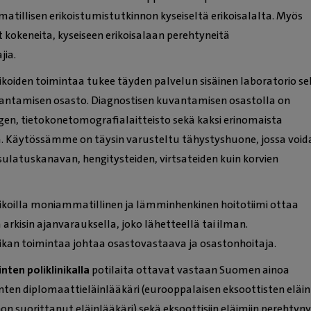
illisen erikoistumistutkinnon kyseiseltä erikoisalalta. Myös
kokeneita, kyseiseen erikoisalaan perehtyneitä
jia.
nikoiden toimintaa tukee täyden palvelun sisäinen laboratorio se
antamisen osasto. Diagnostisen kuvantamisen osastolla on
tgen, tietokonetomografialaitteisto sekä kaksi erinomaista
a. Käytössämme on täysin varusteltu tähystyshuone, jossa voi
sulatuskanavan, hengitysteiden, virtsateiden kuin korvien
inikoilla moniammatillinen ja lämminhenkinen hoitotiimi ottaa
 arkisin ajanvarauksella, joko lähetteellä tai ilman.
inikan toimintaa johtaa osastovastaava ja osastonhoitaja.
nten poliklinikalla
potilaita ottavat vastaan Suomen ainoa
inten diplomaattieläinlääkäri (eurooppalaisen eksoottisten eläi
non suorittanut eläinlääkäri) sekä eksoottisiin eläimiin perehtyn