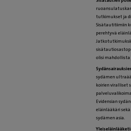
Sisätautien polik
ruoansulatuskana
tutkimukset ja d
Sisätautitiimiin 
perehtyvä eläinlä
Jatkotutkimuksiin
sisätautiosastop
olisi mahdollist
Sydänsairauksien 
sydämen ultraään
koirien virallis
palveluvalikoim
Evidensian sydän
eläinlääkäri sekä
sydämen asia.
Yleiseläinlääketi