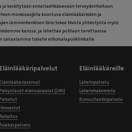
a ja keskitytään ennaltaehkäisevään terveydenhoitoon.
ieteen moniosaajista koostuva eläinlääkäreiden ja
ajien lämminhenkinen tiimi tekee tiivistä yhteistyötä myös
äreidemme kanssa, ja lähettää potilaan tarvittaessa
 sairaalamme toiselle erikoisalapoliklinikalle.
Eläinlääkäripalvelut
Eläinlääkäreille
Eläinlääkäriasemat
Lähetepalvelu
Päivystävät eläinsairaalat (24h)
Lähetehakemisto
Palvelut
Konsultaatiopalvelu
Hinnastot
Rahoitus
Asiakaspalvelu