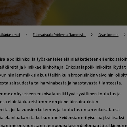
lääkäriasemat
Eläinsairaala Evidensia Tammisto
Osastomme
alapoliklinikoilla työskentelee eläinlääketieteen eri erikoisaloih
ääkäreitä ja klinikkaeläinhoitajia. Erikoisalapoliklinikoilta löydät
n niin lemmikkisi akuutteihin kuin kroonisiinkin vaivoihin, oli sit
sta sairaudesta tai harvinaisesta ja haastavasta tilanteesta.
me on kyseiseen erikoisalaan liittyvä syvällinen koulutus ja
osa eläinlääkäreistämme on pieneläinsairauksien
reitä, joilla vuosien kokemus ja koulutus oman erikoisalansa
isia eläinlääkäreitä kutsumme Evidensian erityisosaajiksi. Lisäksi
riämme on suorittanut eurooppalaisen diplomaattitutkinnon e