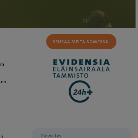
SEURAA MEITÄ SOMESSA!
in
ten
Päivystys
li