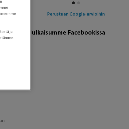
en
mat
n
tomme
itoimiemme
Perustuen Google-arvioihin
Julkaisumme Facebookissa
töstä ja
nöstämme.
la
sia
uvat
me
ian