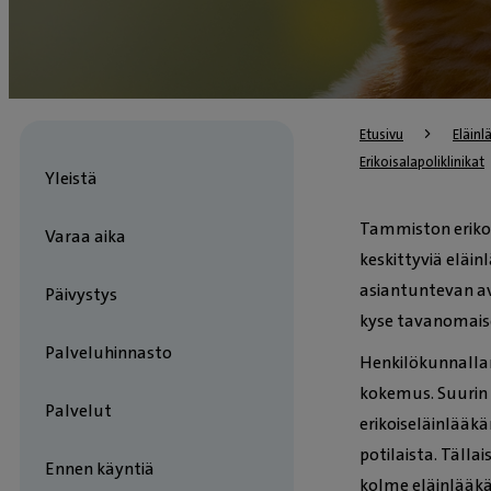
Etusivu
Eläin
Erikoisalapoliklinikat
Yleistä
Tammiston erikois
Varaa aika
keskittyviä eläinl
asiantuntevan avu
Päivystys
kyse tavanomaise
Palveluhinnasto
Henkilökunnallam
kokemus. Suurin 
Palvelut
erikoiseläinlääkä
potilaista. Tälla
Ennen käyntiä
kolme eläinlääkä