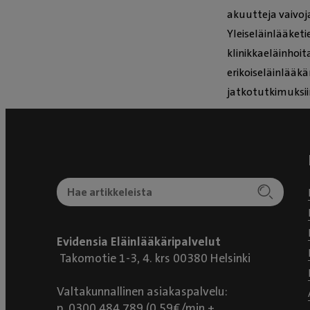
akuutteja vaivoj
Yleiseläinlääket
klinikkaeläinhoit
erikoiseläinlääk
jatkotutkimuksiin
Evidensia Eläinlääkäripalvelut
Takomotie 1-3, 4. krs 00380 Helsinki
Valtakunnallinen asiakaspalvelu:
p. 0300 484 789 (0,59€/min +