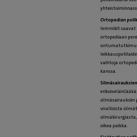
yhteistoiminnass
Ortopedian polik
lemmikit saavat a
ortopediaan pereh
ontumatutkimuks
leikkauspotilaiden
vaihtoja ortoped
kanssa.
Silmäsairauksien 
erikoiseläinlääk
silmäsairauksiin 
virallisista silm
silmäkirurgiasta,
oikea paikka.