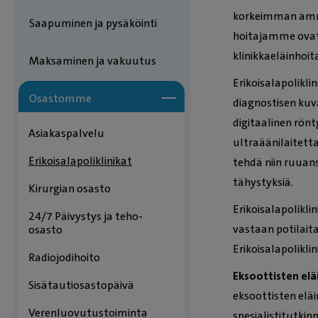
korkeimman ammat
Saapuminen ja pysäköinti
hoitajamme ovat 
klinikkaeläinhoita
Maksaminen ja vakuutus
Erikoisalapolikli
Osastomme
diagnostisen kuv
digitaalinen rön
Asiakaspalvelu
ultraäänilaitett
Erikoisalapoliklinikat
tehdä niin ruuan
tähystyksiä.
Kirurgian osasto
Erikoisalapolikl
24/7 Päivystys ja teho-
vastaan potilaita
osasto
Erikoisalapolikl
Radiojodihoito
Eksoottisten eläi
Sisätautiosastopäivä
eksoottisten elä
Verenluovutustoiminta
spesialistitutkin