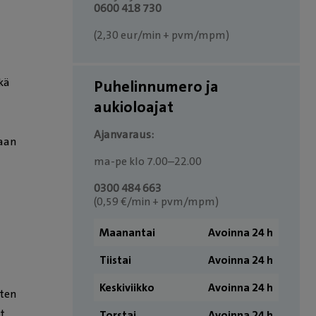
0600 418 730
(2,30 eur/min + pvm/mpm)
kä
Puhelinnumero ja
aukioloajat
Ajanvaraus:
daan
ma-pe klo 7.00–22.00
0300 484 663
(0,59 €/min + pvm/mpm)
Maanantai
Avoinna 24 h
Tiistai
Avoinna 24 h
Keskiviikko
Avoinna 24 h
nten
yt
Torstai
Avoinna 24 h