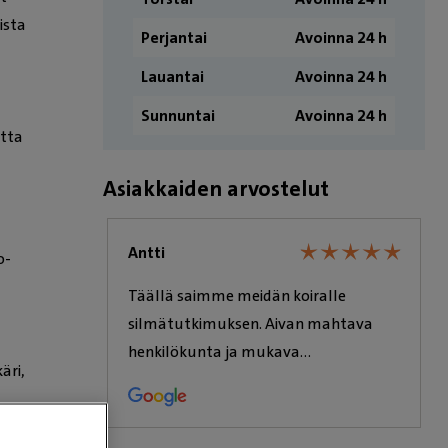
ista
Perjantai
Avoinna 24 h
Lauantai
Avoinna 24 h
Sunnuntai
Avoinna 24 h
otta
Asiakkaiden arvostelut
★
★
★
★
★
★
★
★
★
★
★
★
★
★
★
★
★
★
Antti
o-
Täällä saimme meidän koiralle
äästy
silmätutkimuksen. Aivan mahtava
asia
henkilökunta ja mukava
äri,
sä meillä
asiakaspalvelu. Varmasti tulemme
sekin on
uudestaankin.
nnattanut