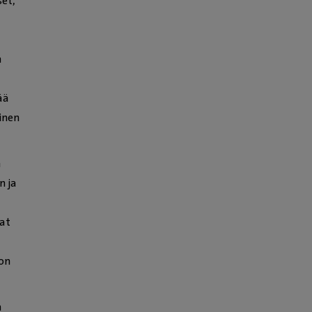
set,
n
ää
inen
n
n ja
at
 on
n