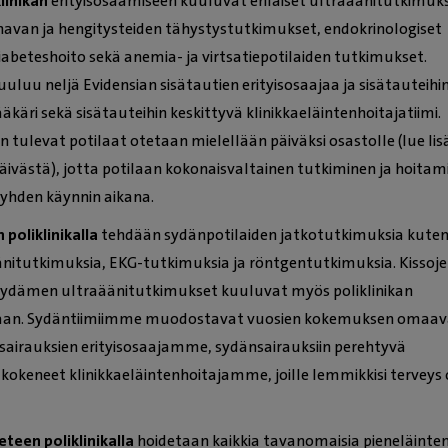
linikan
erityisosaamiseen kuuluvat erilaiset ultraäänitutkimuk
van ja hengitysteiden tähystystutkimukset, endokrinologiset
iabeteshoito sekä anemia- ja virtsatiepotilaiden tutkimukset.
kuuluu neljä Evidensian sisätautien erityisosaajaa ja sisätauteihi
äkäri sekä sisätauteihin keskittyvä klinikkaeläintenhoitajatiimi.
 tulevat potilaat otetaan mielellään päiväksi osastolle (lue lis
äivästä), jotta potilaan kokonaisvaltainen tutkiminen ja hoitam
a yhden käynnin aikana.
poliklinikalla
tehdään sydänpotilaiden jatkotutkimuksia kute
itutkimuksia, EKG-tutkimuksia ja röntgentutkimuksia. Kissoje
et sydämen ultraäänitutkimukset kuuluvat myös poliklinikan
aan. Sydäntiimiimme muodostavat vuosien kokemuksen omaav
sairauksien erityisosaajamme, sydänsairauksiin perehtyvä
 kokeneet klinikkaeläintenhoitajamme, joille lemmikkisi terveys
eteen poliklinikalla
hoidetaan kaikkia tavanomaisia pieneläinte