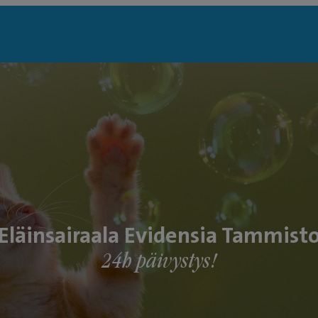
Eläinsairaala Evidensia Tammist
24h päivystys!