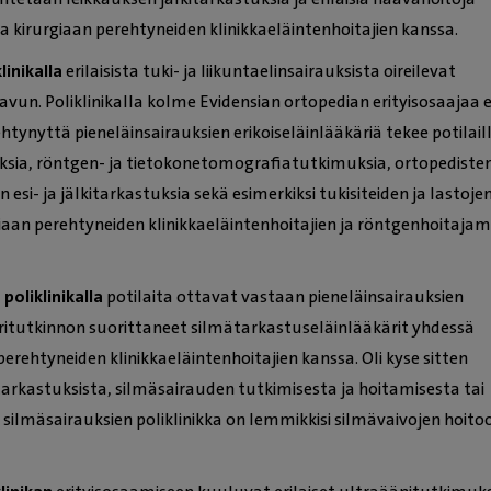
a kirurgiaan perehtyneiden klinikkaeläintenhoitajien kanssa.
linikalla
erilaisista tuki- ja liikuntaelinsairauksista oireilevat
vun. Poliklinikalla kolme Evidensian ortopedian erityisosaajaa e
tynyttä pieneläinsairauksien erikoiseläinlääkäriä tekee potilail
ia, röntgen- ja tietokonetomografiatutkimuksia, ortopediste
 esi- ja jälkitarkastuksia sekä esimerkiksi tukisiteiden ja lastoje
iaan perehtyneiden klinikkaeläintenhoitajien ja röntgenhoitaj
poliklinikalla
potilaita ottavat vastaan pieneläinsairauksien
äritutkinnon suorittaneet silmätarkastuseläinlääkärit yhdessä
perehtyneiden klinikkaeläintenhoitajien kanssa. Oli kyse sitten
ätarkastuksista, silmäsairauden tutkimisesta ja hoitamisesta tai
 silmäsairauksien poliklinikka on lemmikkisi silmävaivojen hoito