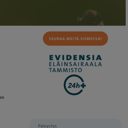
SEURAA MEITÄ SOMESSA!
en
Päivystys