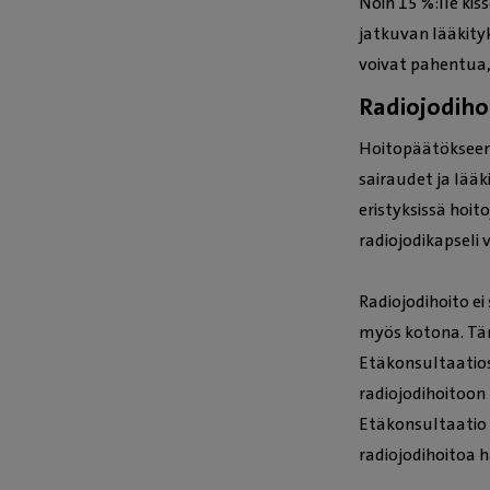
Noin 15 %:lle ki
jatkuvan lääkity
voivat pahentua,
Radiojodiho
Hoitopäätökseen
sairaudet ja lääki
eristyksissä hoit
radiojodikapseli 
Radiojodihoito ei 
myös kotona. Tä
Etäkonsultaatioss
radiojodihoitoon l
Etäkonsultaatio e
radiojodihoitoa ha