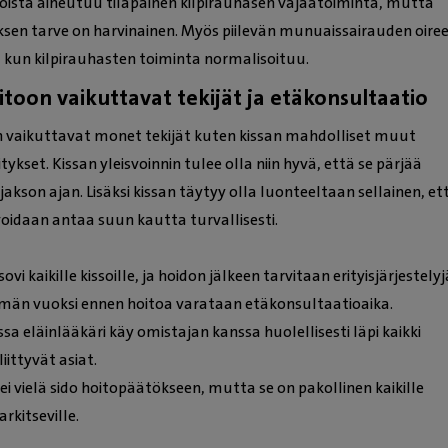
ssoista aiheutuu tilapäinen kilpirauhasen vajaatoiminta, mutta
vaikka omavastuu osuus o
ksen tarve on harvinainen. Myös piilevän munuaissairauden oire
25%.vihtyisä odotustila
 kun kilpirauhasten toiminta normalisoituu.
kahviautomaatin kera.
itoon vaikuttavat tekijät ja etäkonsultaatio
 vaikuttavat monet tekijät kuten kissan mahdolliset muut
tykset. Kissan yleisvoinnin tulee olla niin hyvä, että se pärjää
ojakson ajan. Lisäksi kissan täytyy olla luonteeltaan sellainen, et
voidaan antaa suun kautta turvallisesti.
sovi kaikille kissoille, ja hoidon jälkeen tarvitaan erityisjärjestelyj
män vuoksi ennen hoitoa varataan etäkonsultaatioaika.
a eläinlääkäri käy omistajan kanssa huolellisesti läpi kaikki
iittyvät asiat.
i vielä sido hoitopäätökseen, mutta se on pakollinen kaikille
rkitseville.