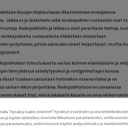
idetään kissojen kilpirauhasen liikatoiminnan ensisijaisena
a. Leikkaus ja lääkehoito sekä niukkajodinen ruokavalio ovat 
muotoja. Radiojodihoito ja leikkaus ovat parantavia hoitoja, kun
a niukkajodisella ruokavaliolla ehkäistään ainoastaan
nin syntyminen, jolloin sairauden oireet helpottavat, mutta its
 pysyvästi.
ojodihoidon toteutuksesta vastaa kolmen eläinlääkärin ja nel
ajan tiimi yhdessä säteilyfyysikon ja röntgenhoitajan kanssa.
a kissat tuodaan sairaalaan hoitoviikon maanantaina ja ne
sä saman viikon perjantaina. Radiojodihoitoon on sairaalassa
uksenmukaiset tilat, missä jokaiselle kissalle on oma nelikerroksi
kitaan ja hoidetaan kaksi kertaa päivässä, lisäksi
ilassa on ympärivuorokautinen kameravalvonta.
alla ”Hyväksy kaikki evästeet” hyväksyt evästeiden ja seurantatekniikoid
sen ja käytön laitteellesi sivustolla liikkumisen parantamiseksi, verkkosivus
oidon edut
vyn parantamiseksi, verkkosivuston käytön analysoimiseksi ja markkinoint