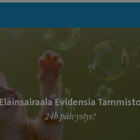
Eläinsairaala Evidensia Tammist
24h päivystys!