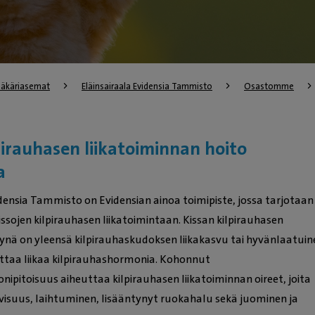
lääkäriasemat
Eläinsairaala Evidensia Tammisto
Osastomme
pirauhasen liikatoiminnan hoito
la
idensia Tammisto on Evidensian ainoa toimipiste, jossa tarjotaan
issojen kilpirauhasen liikatoimintaan. Kissan kilpirauhasen
yynä on yleensä kilpirauhaskudoksen liikakasvu tai hyvänlaatuin
ottaa liikaa kilpirauhashormonia. Kohonnut
ipitoisuus aiheuttaa kilpirauhasen liikatoiminnan oireet, joita
ivisuus, laihtuminen, lisääntynyt ruokahalu sekä juominen ja