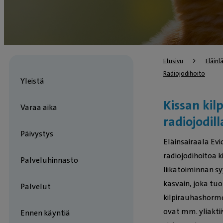
Etusivu
Eläin
Radiojodihoito
Yleistä
Kissan kil
Varaa aika
radiojodil
Päivystys
Eläinsairaala Ev
radiojodihoitoa k
Palveluhinnasto
liikatoiminnan s
kasvain, joka tu
Palvelut
kilpirauhashormon
ovat mm. yliakti
Ennen käyntiä