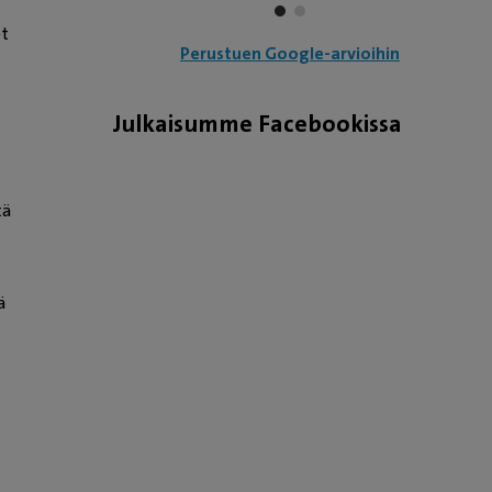
n
et
Perustuen Google-arvioihin
Julkaisumme Facebookissa
tä
ä