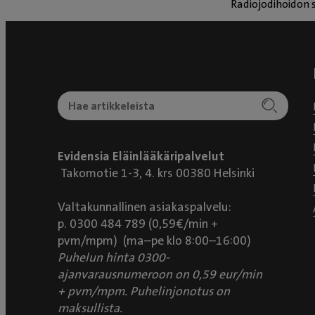
Radiojodihoidon 
Evidensia Eläinlääkäripalvelut
Takomotie 1-3, 4. krs 00380 Helsinki
Valtakunnallinen asiakaspalvelu:
p. 0300 484 789 (0,59€/min +
pvm/mpm) (ma–pe klo 8:00–16:00)
Puhelun hinta 0300-
ajanvarausnumeroon on 0,59 eur/min
+ pvm/mpm. Puhelinjonotus on
maksullista.