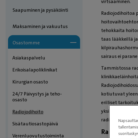
virtsaaminen.
Saapuminen ja pysäköinti
Radiojodihoitoa p
hoitovaihtoehton
Maksaminen ja vakuutus
tehokkaita hoito
taas lääkkeillä j
Osastomme
kilpirauhashormo
sairaus ei parane
Asiakaspalvelu
Tammistossa radi
Erikoisalapoliklinikat
klinikkaeläinhoit
Kirurgian osasto
Radiojodihoidoss
kotiutuvat yleen
24/7 Päivystys ja teho-
osasto
erilliset tarkoit
yksiö. Kissat ruo
Radiojodihoito
radiojodihoitot
Napsauttam
Sisätautiosastopäivä
tallentami
Radiojodih
suoritusky
Verenluovutustoiminta