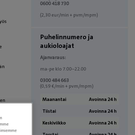
0600 418 730
(2,30 eur/min + pvm/mpm)
myös
Puhelinnumero ja
aukioloajat
e
Ajanvaraus:
jän
ma-pe klo 7.00–22.00
0300 484 663
(0,59 €/min + pvm/mpm)
Maanantai
Avoinna 24 h
nen
Tiistai
Avoinna 24 h
en
Keskiviikko
Avoinna 24 h
tomme
itoimiemme
Torstai
Avoinna 24 h