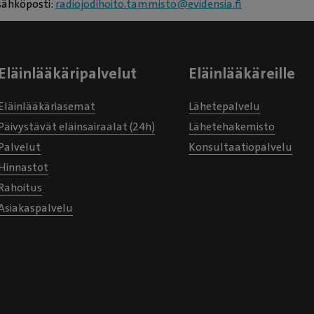
sähköposti:
radiojodihoito.tammisto@evidensia.fi
Eläinlääkäripalvelut
Eläinlääkäreille
Eläinlääkäriasemat
Lähetepalvelu
Päivystävät eläinsairaalat (24h)
Lähetehakemisto
Palvelut
Konsultaatiopalvelu
Hinnastot
Rahoitus
Asiakaspalvelu