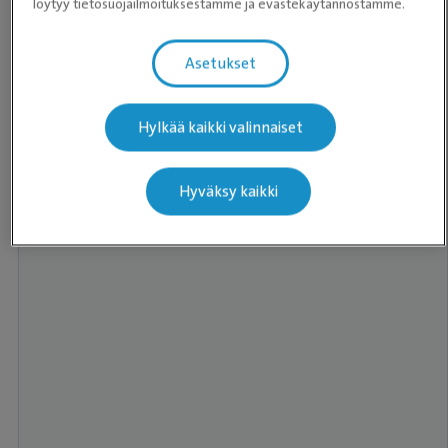
löytyy tietosuojailmoituksestamme ja evästekäytännöstämme.
Asetukset
Hylkää kaikki valinnaiset
Hyväksy kaikki