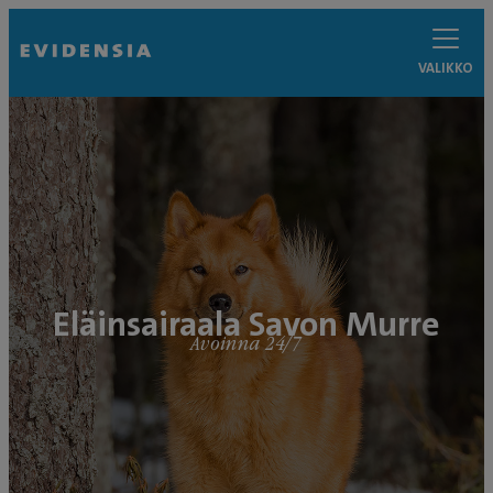
VALIKKO
Eläinsairaala Savon Murre
Avoinna 24/7