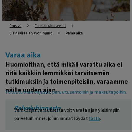
Etusivu
Eläinlääkäriasemat
Eläinsairaala Savon Murre
Varaa aika
Varaa aika
Huomioithan, että mikäli varattu aika ei
riitä kaikkiin lemmikkisi tarvitsemiin
tutkimuksiin ja toimenpiteisiin, varaamme
näille uuden ajan.
Tutustuthan ohjeisiin, peruutusehtoihin ja maksutapoihin.
Palveluhinnasto
Verkkoajanvarauksesta voit varata ajan yleisimpiin
palveluihimme, joihin hinnat löydät
tästä
.