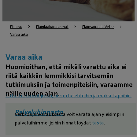
Etusivu
Eläinlääkäriasemat
Eläinsairaala Veter
Varaa aika
Varaa aika
Huomioithan, että mikäli varattu aika ei
riitä kaikkiin lemmikkisi tarvitsemiin
tutkimuksiin ja toimenpiteisiin, varaamme
näille uuden ajan.
Tutustuthan ohjeisiin, peruutusehtoihin ja maksutapoihin.
Palveluhinnasto
Verkkoajanvarauksesta voit varata ajan yleisimpiin
palveluihimme, joihin hinnat löydät
tästä
.