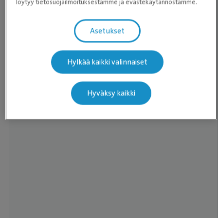
löytyy tietosuojailmoituksestamme ja evästekäytännöstämme.
Asetukset
Hylkää kaikki valinnaiset
Hyväksy kaikki