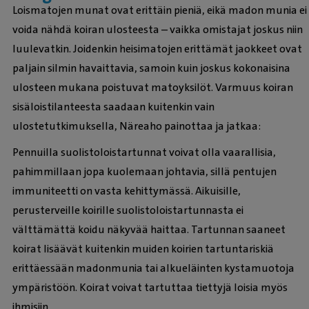
Loismatojen munat ovat erittäin pieniä, eikä madon munia ei
voida nähdä koiran ulosteesta – vaikka omistajat joskus niin
luulevatkin. Joidenkin heisimatojen erittämät jaokkeet ovat
paljain silmin havaittavia, samoin kuin joskus kokonaisina
ulosteen mukana poistuvat matoyksilöt. Varmuus koiran
sisäloistilanteesta saadaan kuitenkin vain
ulostetutkimuksella, Näreaho painottaa ja jatkaa:
Pennuilla suolistoloistartunnat voivat olla vaarallisia,
pahimmillaan jopa kuolemaan johtavia, sillä pentujen
immuniteetti on vasta kehittymässä. Aikuisille,
perusterveille koirille suolistoloistartunnasta ei
välttämättä koidu näkyvää haittaa. Tartunnan saaneet
koirat lisäävät kuitenkin muiden koirien tartuntariskiä
erittäessään madonmunia tai alkueläinten kystamuotoja
ympäristöön. Koirat voivat tartuttaa tiettyjä loisia myös
ihmisiin.