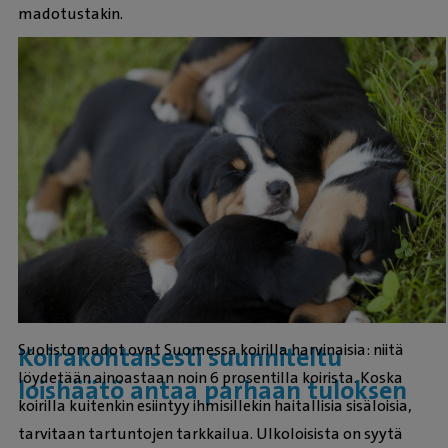
madotustakin.
Suolistomadot ovat Suomessa koirilla harvinaisia: niitä
Koirakohtaisesti suunniteltu
löydetään ainoastaan noin 6 prosentilla koirista. Koska
loishäätö antaa parhaan tuloksen
koirilla kuitenkin esiintyy ihmisillekin haitallisia sisäloisia,
tarvitaan tartuntojen tarkkailua. Ulkoloisista on syytä