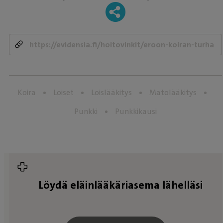
-
Koira
Loiset
Loislääkitys
Matolääkitys
Punkki
Punkkikausi
Löydä eläinlääkäriasema lähelläsi