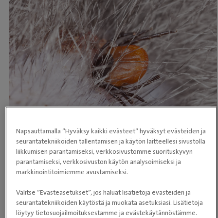
Napsauttamalla ”Hyväksy kaikki evästeet” hyväksyt evästeiden ja
seurantatekniikoiden tallentamisen ja käytön laitteellesi sivustolla
liikkumisen parantamiseksi, verkkosivustomme suorituskyvyn
Koiralla tuleekin olla
suoja punkkeja vastaan
läpi
parantamiseksi, verkkosivuston käytön analysoimiseksi ja
markkinointitoimiemme avustamiseksi.
punkkikauden eli aikaisesta keväästä myöhäiseen syksyyn.
Punkeilta suojautumiseen on useita lääkintävaihtoehtoja,
Valitse ”Evästeasetukset”, jos haluat lisätietoja evästeiden ja
joista omistaja ja eläinlääkäri voivat yhdessä valita koiralle
seurantatekniikoiden käytöstä ja muokata asetuksiasi. Lisätietoja
löytyy tietosuojailmoituksestamme ja evästekäytännöstämme.
sopivimman. Vaihtoehdoista keskustellaan Evidensia-