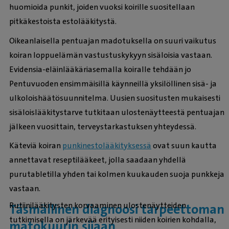
huomioida punkit, joiden vuoksi koirille suositellaan
pitkäkestoista estolääkitystä.
Oikeanlaisella pentuajan madotuksella on suuri vaikutus
koiran loppuelämän vastustuskykyyn sisäloisia vastaan.
Evidensia-eläinlääkäriasemalla koiralle tehdään jo
Pentuvuoden ensimmäisillä käynneillä yksilöllinen sisä- ja
ulkoloishäätösuunnitelma. Uusien suositusten mukaisesti
sisäloislääkitystarve tutkitaan ulostenäytteestä pentuajan
jälkeen vuosittain, terveystarkastuksen yhteydessä.
Käteviä koiran
punkinestolääkityksessä
ovat suun kautta
annettavat reseptilääkeet, jolla saadaan yhdellä
purutabletilla yhden tai kolmen kuukauden suoja punkkeja
vastaan.
Rutiinilääkitysten korvaaminen ulostenäytteiden
Täsmällinen diagnoosi tarpeettoman
tutkimisella on järkevää erityisesti niiden koirien kohdalla,
matokuurin sijaan