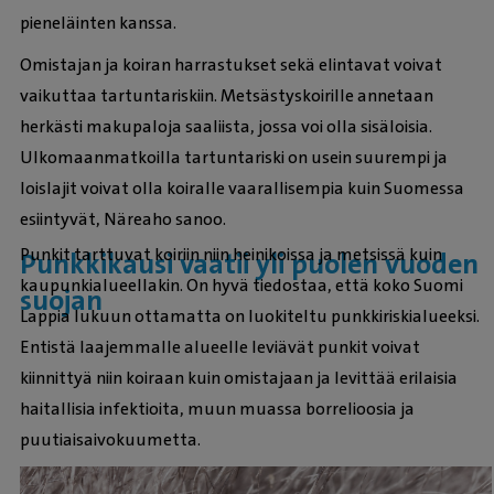
pieneläinten kanssa.
Omistajan ja koiran harrastukset sekä elintavat voivat
vaikuttaa tartuntariskiin. Metsästyskoirille annetaan
herkästi makupaloja saaliista, jossa voi olla sisäloisia.
Ulkomaanmatkoilla tartuntariski on usein suurempi ja
loislajit voivat olla koiralle vaarallisempia kuin Suomessa
esiintyvät, Näreaho sanoo.
Punkit tarttuvat koiriin niin heinikoissa ja metsissä kuin
Punkkikausi vaatii yli puolen vuoden
kaupunkialueellakin. On hyvä tiedostaa, että koko Suomi
suojan
Lappia lukuun ottamatta on luokiteltu punkkiriskialueeksi.
Entistä laajemmalle alueelle leviävät punkit voivat
kiinnittyä niin koiraan kuin omistajaan ja levittää erilaisia
haitallisia infektioita, muun muassa borrelioosia ja
puutiaisaivokuumetta.