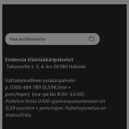
Evidensia Eläinlääkäripalvelut
Takomotie 1-3, 4. krs 00380 Helsinki
Valtakunnallinen asiakaspalvelu:
p. 0300 484 789 (0,59€/min +
pvm/mpm) (ma–pe klo 8:00–16:00)
Puhelun hinta 0300-ajanvarausnumeroon on
0,59 eur/min + pvm/mpm. Puhelinjonotus on
maksullista.