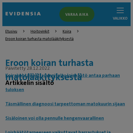
VARAA AIKA
VALIKKO
Etusivu
Hoitovinkit
Koira
Eroon koiran turhasta matolääkityksestä
Eroon koiran turhasta
Päivitetty 28.12.2022
matolääkityksestä
Koirakohtaisesti suunniteltu loishäätö antaa parhaan
Artikkelin sisältö
tuloksen
Täsmällinen diagnoosi tarpeettoman matokuurin sijaan
Sisäloinen voi olla pennulle hengenvaarallinen
Loishäätötarpeeseen vaikuttavat harrastukset ja