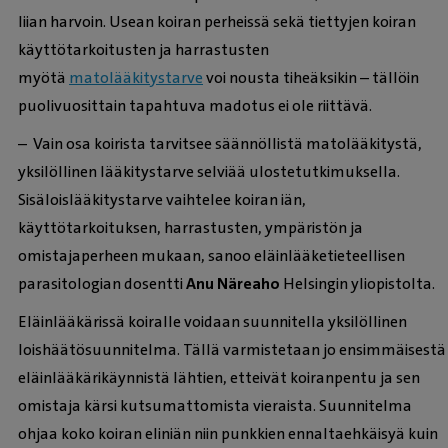
liian harvoin. Usean koiran perheissä sekä tiettyjen koiran
käyttötarkoitusten ja harrastusten
myötä
matolääkitystarve
voi nousta tiheäksikin – tällöin
puolivuosittain tapahtuva madotus ei ole riittävä.
– Vain osa koirista tarvitsee säännöllistä matolääkitystä,
yksilöllinen lääkitystarve selviää ulostetutkimuksella.
Sisäloislääkitystarve vaihtelee koiran iän,
käyttötarkoituksen, harrastusten, ympäristön ja
omistajaperheen mukaan, sanoo eläinlääketieteellisen
parasitologian dosentti
Anu Näreaho
Helsingin yliopistolta.
Eläinlääkärissä koiralle voidaan suunnitella yksilöllinen
loishäätösuunnitelma. Tällä varmistetaan jo ensimmäisestä
eläinlääkärikäynnistä lähtien, etteivät koiranpentu ja sen
omistaja kärsi kutsumattomista vieraista. Suunnitelma
ohjaa koko koiran eliniän niin punkkien ennaltaehkäisyä kuin