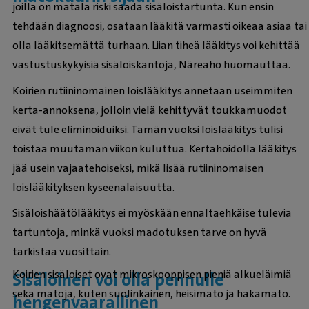
joilla on matala riski saada sisäloistartunta. Kun ensin
tehdään diagnoosi, osataan lääkitä varmasti oikeaa asiaa tai
olla lääkitsemättä turhaan. Liian tiheä lääkitys voi kehittää
vastustuskykyisiä sisäloiskantoja, Näreaho huomauttaa.
Koirien rutiininomainen loislääkitys annetaan useimmiten
kerta-annoksena, jolloin vielä kehittyvät toukkamuodot
eivät tule eliminoiduiksi. Tämän vuoksi loislääkitys tulisi
toistaa muutaman viikon kuluttua. Kertahoidolla lääkitys
jää usein vajaatehoiseksi, mikä lisää rutiininomaisen
loislääkityksen kyseenalaisuutta.
Sisäloishäätölääkitys ei myöskään ennaltaehkäise tulevia
tartuntoja, minkä vuoksi madotuksen tarve on hyvä
tarkistaa vuosittain.
Koirien sisäloiset ovat mikroskooppisen pieniä alkueläimiä
Sisäloinen voi olla pennulle
sekä matoja, kuten suolinkainen, heisimato ja hakamato.
hengenvaarallinen