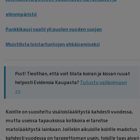
elinympäristö
Punkkikausi vaatii yli puolen vuoden suojan
Muistilista loistartuntojen ehkäisemiseksi
Psst! Tiesithän, että voit tilata koiran ja kissan ruuat
helposti Evidensia Kaupasta?
Tutustu valikoimaan
>>
Koirille on suositeltu sisäloislääkitystä kahdesti vuodessa,
mutta useissa tapauksissa kotikoira ei tarvitse
matolääkitystä lainkaan. Joillekin aikuisille koirille madotus
kahdesti vuodessa on tarpeettoman usein, toisille taas aivan