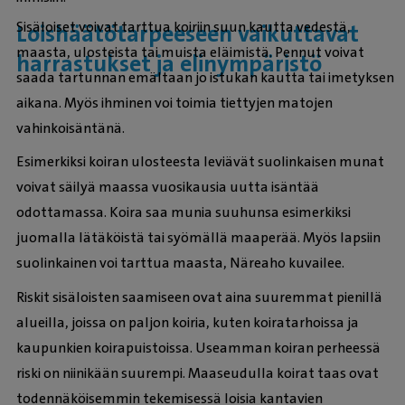
Sisäloiset voivat tarttua koiriin suun kautta vedestä,
Loishäätötarpeeseen vaikuttavat
maasta, ulosteista tai muista eläimistä. Pennut voivat
harrastukset ja elinympäristö
saada tartunnan emältaan jo istukan kautta tai imetyksen
aikana. Myös ihminen voi toimia tiettyjen matojen
vahinkoisäntänä.
Esimerkiksi koiran ulosteesta leviävät suolinkaisen munat
voivat säilyä maassa vuosikausia uutta isäntää
odottamassa. Koira saa munia suuhunsa esimerkiksi
juomalla lätäköistä tai syömällä maaperää. Myös lapsiin
suolinkainen voi tarttua maasta, Näreaho kuvailee.
Riskit sisäloisten saamiseen ovat aina suuremmat pienillä
alueilla, joissa on paljon koiria, kuten koiratarhoissa ja
kaupunkien koirapuistoissa. Useamman koiran perheessä
riski on niinikään suurempi. Maaseudulla koirat taas ovat
todennäköisemmin tekemisessä loisia kantavien