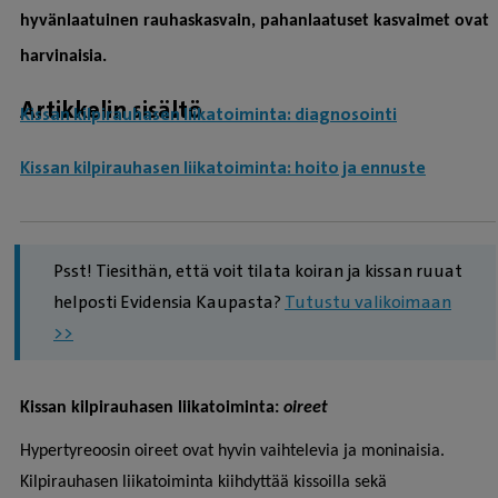
hyvänlaatuinen rauhaskasvain, pahanlaatuset kasvaimet ovat
harvinaisia.
Artikkelin sisältö
Kissan kilpirauhasen liikatoiminta: diagnosointi
Kissan kilpirauhasen liikatoiminta: hoito ja ennuste
Psst! Tiesithän, että voit tilata koiran ja kissan ruuat
helposti Evidensia Kaupasta?
Tutustu valikoimaan
>>
Kissan kilpirauhasen liikatoiminta:
oireet
Hypertyreoosin oireet ovat hyvin vaihtelevia ja moninaisia.
Kilpirauhasen liikatoiminta kiihdyttää kissoilla sekä