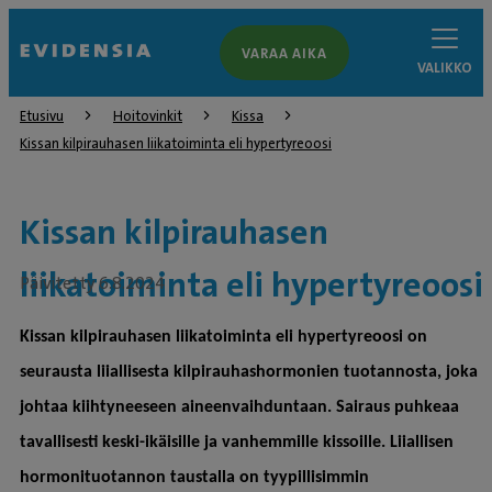
VARAA AIKA
VALIKKO
Etusivu
Hoitovinkit
Kissa
Kissan kilpirauhasen liikatoiminta eli hypertyreoosi
Kissan kilpirauhasen
liikatoiminta eli hypertyreoosi
Päivitetty 6.8.2024
Kissan kilpirauhasen liikatoiminta eli hypertyreoosi on
seurausta liiallisesta kilpirauhashormonien tuotannosta, joka
johtaa kiihtyneeseen aineenvaihduntaan. Sairaus puhkeaa
tavallisesti keski-ikäisille ja vanhemmille kissoille. Liiallisen
hormonituotannon taustalla on tyypillisimmin