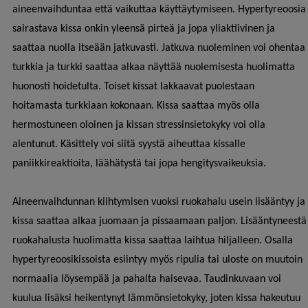
aineenvaihduntaa että vaikuttaa käyttäytymiseen. Hypertyreoosia
sairastava kissa onkin yleensä pirteä ja jopa yliaktiivinen ja
saattaa nuolla itseään jatkuvasti. Jatkuva nuoleminen voi ohentaa
turkkia ja turkki saattaa alkaa näyttää nuolemisesta huolimatta
huonosti hoidetulta. Toiset kissat lakkaavat puolestaan
hoitamasta turkkiaan kokonaan. Kissa saattaa myös olla
hermostuneen oloinen ja kissan stressinsietokyky voi olla
alentunut. Käsittely voi siitä syystä aiheuttaa kissalle
paniikkireaktioita, läähätystä tai jopa hengitysvaikeuksia.
Aineenvaihdunnan kiihtymisen vuoksi ruokahalu usein lisääntyy ja
kissa saattaa alkaa juomaan ja pissaamaan paljon. Lisääntyneestä
ruokahalusta huolimatta kissa saattaa laihtua hiljalleen. Osalla
hypertyreoosikissoista esiintyy myös ripulia tai uloste on muutoin
normaalia löysempää ja pahalta haisevaa. Taudinkuvaan voi
kuulua lisäksi heikentynyt lämmönsietokyky, joten kissa hakeutuu