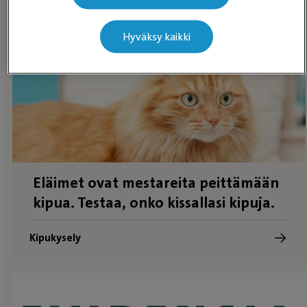
eläinlääkäriasemia
sen sijaan.
Hyväksy kaikki
Eläimet ovat mestareita peittämään
kipua. Testaa, onko kissallasi kipuja.
Kipukysely