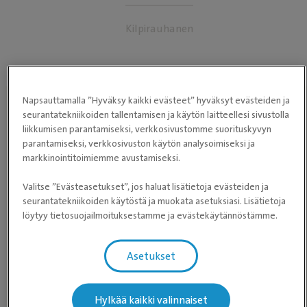
Kilpirauhanen
Napsauttamalla ”Hyväksy kaikki evästeet” hyväksyt evästeiden ja
seurantatekniikoiden tallentamisen ja käytön laitteellesi sivustolla
Löydä eläinlääkäriasema lähelläsi
liikkumisen parantamiseksi, verkkosivustomme suorituskyvyn
parantamiseksi, verkkosivuston käytön analysoimiseksi ja
markkinointitoimiemme avustamiseksi.
Valitse ”Evästeasetukset”, jos haluat lisätietoja evästeiden ja
HAE
seurantatekniikoiden käytöstä ja muokata asetuksiasi. Lisätietoja
ELÄINLÄÄKÄRIASEMAA
löytyy tietosuojailmoituksestamme ja evästekäytännöstämme.
Asetukset
Etkö halua jakaa sijaintiasi kanssamme? Selaa
Hylkää kaikki valinnaiset