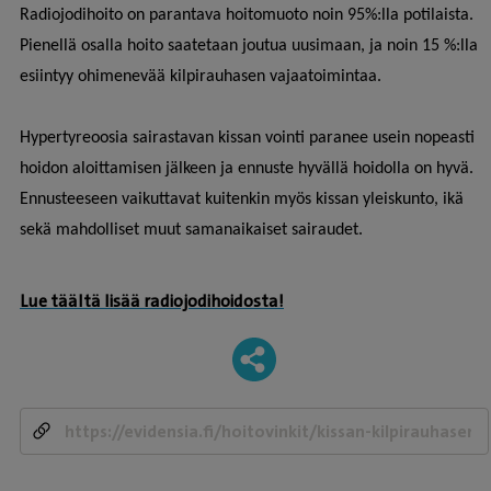
Radiojodihoito on parantava hoitomuoto noin 95%:lla potilaista.
Pienellä osalla hoito saatetaan joutua uusimaan, ja noin 15 %:lla
esiintyy ohimenevää kilpirauhasen vajaatoimintaa.
Hypertyreoosia sairastavan kissan vointi paranee usein nopeasti
hoidon aloittamisen jälkeen ja ennuste hyvällä hoidolla on hyvä.
Ennusteeseen vaikuttavat kuitenkin myös kissan yleiskunto, ikä
sekä mahdolliset muut samanaikaiset sairaudet.
Lue täältä lisää radiojodihoidosta!
-