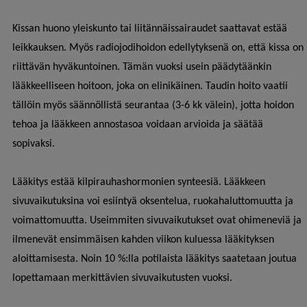
Kissan huono yleiskunto tai liitännäissairaudet saattavat estää
leikkauksen. Myös radiojodihoidon edellytyksenä on, että kissa on
riittävän hyväkuntoinen. Tämän vuoksi usein päädytäänkin
lääkkeelliseen hoitoon, joka on elinikäinen. Taudin hoito vaatii
tällöin myös säännöllistä seurantaa (3-6 kk välein), jotta hoidon
tehoa ja lääkkeen annostasoa voidaan arvioida ja säätää
sopivaksi.
Lääkitys estää kilpirauhashormonien synteesiä. Lääkkeen
sivuvaikutuksina voi esiintyä oksentelua, ruokahaluttomuutta ja
voimattomuutta. Useimmiten sivuvaikutukset ovat ohimeneviä ja
ilmenevät ensimmäisen kahden viikon kuluessa lääkityksen
aloittamisesta. Noin 10 %:lla potilaista lääkitys saatetaan joutua
lopettamaan merkittävien sivuvaikutusten vuoksi.