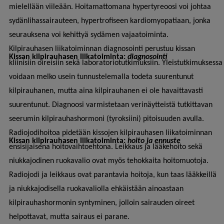
mielellään viileään. Hoitamattomana hypertyreoosi voi johtaa
sydänlihassairauteen, hypertrofiseen kardiomyopatiaan, jonka
seurauksena voi kehittyä sydämen vajaatoiminta.
Kilpirauhasen liikatoiminnan diagnosointi perustuu kissan
Kissan kilpirauhasen liikatoiminta:
diagnosointi
kliinisiin oireisiin sekä laboratoriotutkimuksiin. Yleistutkimuksessa
voidaan melko usein tunnustelemalla todeta suurentunut
kilpirauhanen, mutta aina kilpirauhanen ei ole havaittavasti
suurentunut. Diagnoosi varmistetaan verinäytteistä tutkittavan
seerumin kilpirauhashormoni (tyroksiini) pitoisuuden avulla.
Radiojodihoitoa pidetään kissojen kilpirauhasen liikatoiminnan
Kissan kilpirauhasen liikatoiminta:
hoito ja ennuste
ensisijaisena hoitovaihtoehtona. Leikkaus ja lääkehoito sekä
niukkajodinen ruokavalio ovat myös tehokkaita hoitomuotoja.
Radiojodi ja leikkaus ovat parantavia hoitoja, kun taas lääkkeillä
ja niukkajodisella ruokavaliolla ehkäistään ainoastaan
kilpirauhashormonin syntyminen, jolloin sairauden oireet
helpottavat, mutta sairaus ei parane.