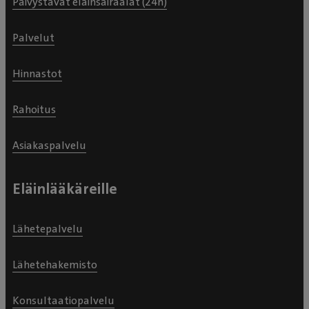
Päivystävät eläinsairaalat (24h)
Palvelut
Hinnastot
Rahoitus
Asiakaspalvelu
Eläinlääkäreille
Lähetepalvelu
Lähetehakemisto
Konsultaatiopalvelu