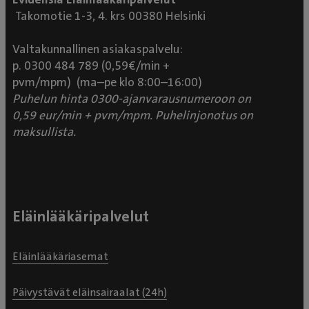
Takomotie 1-3, 4. krs 00380 Helsinki
Valtakunnallinen asiakaspalvelu:
p. 0300 484 789 (0,59€/min +
pvm/mpm) (ma–pe klo 8:00–16:00)
Puhelun hinta 0300-ajanvarausnumeroon on
0,59 eur/min + pvm/mpm. Puhelinjonotus on
maksullista.
Eläinlääkäripalvelut
Eläinlääkäriasemat
Päivystävät eläinsairaalat (24h)