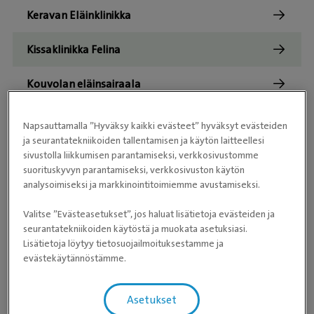
Keravan Eläinklinikka
Kissaklinikka Felina
Kouvolan eläinsairaala
Lahden eläinlääkäriasema
Napsauttamalla ”Hyväksy kaikki evästeet” hyväksyt evästeiden
ja seurantatekniikoiden tallentamisen ja käytön laitteellesi
Lemmikkiklinikka MAi-VET
sivustolla liikkumisen parantamiseksi, verkkosivustomme
suorituskyvyn parantamiseksi, verkkosivuston käytön
analysoimiseksi ja markkinointitoimiemme avustamiseksi.
Lohjan Pieneläinklinikka
Valitse ”Evästeasetukset”, jos haluat lisätietoja evästeiden ja
Länsikeskuksen Eläinlääkärit
seurantatekniikoiden käytöstä ja muokata asetuksiasi.
Lisätietoja löytyy tietosuojailmoituksestamme ja
Malmin Eläinklinikka Apex
evästekäytännöstämme.
Mäntsälän eläinlääkäriasema
Asetukset