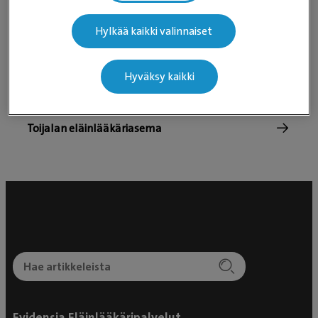
Nurmijärven pieneläinklinikka
Hylkää kaikki valinnaiset
Pohjois-Suomen Eläinsairaala - Eläinlääkäri
Oulussa
Hyväksy kaikki
Seinäjoen Eläinsairaala
Toijalan eläinlääkäriasema
Evidensia Eläinlääkäripalvelut