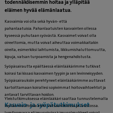
todennäköisemmin hoitaa ja ylläpitää
eläimen hyvää elämänlaatua.
Kasvaimia voi olla sekä hyvän- että
pahanlaatuisia. Pahanlaatuisten kasvainten ollessa
kyseessä puhutaan syövästä. Kasvaimet voivat olla
oireettomia, mutta voivat aiheuttaa voimakkaitakin
oireita, esimerkiksi laihtumista, liikkumishaluttomuutta,
kipuja, vatsan turpoamista ja hengenahdistusta.
Syöpäsairautta epäiltäessä eläinlääkärimme tutkivat
koirasi tai kissasi kasvaimen tyypin ja sen levinneisyyden.
Syöpäsairauksiin perehtyneet eläinlääkärimme auttavat
kartoittamaan koirallesi sopivimmat hoitovaihtoehtot ja
antavat tarvittavan hoidon.
Yleistutkimuksessa eläinlääkäri saattaa tunnustelemalla
Kasvain- ja syöpätutkimukset
löytää muutoksia esim. vatsaontelossa ja luustossa.
Lymfoomassa eli imusyövässä imusolmukkeet voivat