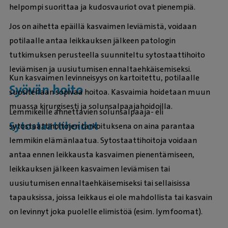
helpompi suorittaa ja kudosvauriot ovat pienempiä.
Jos on aihetta epäillä kasvaimen leviämistä, voidaan
potilaalle antaa leikkauksen jälkeen patologin
tutkimuksen perusteella suunniteltu sytostaattihoito
leviämisen ja uusiutumisen ennaltaehkäisemiseksi.
Kun kasvaimen levinneisyys on kartoitettu, potilaalle
Syövän hoito
suositellaan sopivaa hoitoa. Kasvaimia hoidetaan muun
muassa kirurgisesti ja solunsalpaajahoidoilla.
Lemmikeille annettavien solunsalpaaja- eli
Sytostaattihoidot
sytostaattihoitojen tarkoituksena on aina parantaa
lemmikin elämänlaatua. Sytostaattihoitoja voidaan
antaa ennen leikkausta kasvaimen pienentämiseen,
leikkauksen jälkeen kasvaimen leviämisen tai
uusiutumisen ennaltaehkäisemiseksi tai sellaisissa
tapauksissa, joissa leikkaus ei ole mahdollista tai kasvain
on levinnyt joka puolelle elimistöä (esim. lymfoomat).