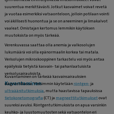
suurentua merkittävästi. Jotkut kasvaimet voivat revetä
ja vuotaa esimerkiksi vatsaonteloon, jolloin potilaan vointi
voi äkillisesti huonontua ja se on aneeminen ja limakalvot
vaaleat. Omistajan kertomus lemmikin käytöksen
muutoksista on myös tärkeää.
Verenkuvassa saattaa olla anemia ja valkosolujen
lukumäärä voi olla epänormaalin korkea tai matala.
Verisolujen mikroskooppinen tarkastelu voi myös antaa
epäilyksiä tietyistä kasvain- tai pahanlaatuisista
verisolusairauksista.
Kuvantaminen on tärkeää kasvainsairauksien
Kuvantaminen
diagnostiikassa. Yleisimmin käytetään
röntgen-
ja
ultraäänitutkimuksia
, mutta haastavissa tapauksissa
tietokonetomografia
(CT) ja
magneettitutkimukset
ovat
suureksi avuksi. Röntgentutkimuksista on apua varsinkin
keuhko- ja luustomuutosten sekä vatsaontelon eri