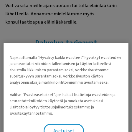
Voit varata meille ajan suoraan tai tulla eläinlääkärin
lähetteellä. Annamme mielellämme myös
konsultaatioapua eläinlääkäreille.
Palvelua tarjoavat
eläinlääkäriasemat
Napsauttamalla ”Hyväksy kaikki evästeet” hyväksyt evästeiden
ja seurantatekniikoiden tallentamisen ja käytön laitteellesi
sivustolla liikkumisen parantamiseksi, verkkosivustomme
suorituskyvyn parantamiseksi, verkkosivuston käytön
analysoimiseksi ja markkinointitoimiemme avustamiseksi.
Odota, eläinlääkäriasemien tiedot latautuvat
Valitse ”Evästeasetukset”, jos haluat lisätietoja evästeiden ja
seurantatekniikoiden käytöstä ja muokata asetuksiasi.
Lisätietoja löytyy tietosuojailmoituksestamme ja
evästekäytännöstämme.
Asetukset