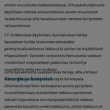
elinten muutosten todentamisessa. Ultraäänitutkimusta
käytetään lähinnä vatsaontelossa olevien muutosten
tarkasteluun ja sillä havaitaan esim. nesteen kertyminen
vatsaonteloon.
CT-tutkimuksia käytetään, kun halutaan tietää
kasvaimen tarkka leviäminen esimerkiksi
pehmytosakudoksessa leikkausta varten tai mahdolliset
etäpesäkkeet. Varsinkin varjoainetutkimuksella voidaan
mahdolliset etäpesäkkeet paikantaa tarkasti ja
suunnitella hoito sen mukaan.
Jotta kasvaimesta saadaan lisää tietoja, siitä otetaan
Kirurgia ja koepalat
ennen leikkausta ohutneulanäyte tai koepala.
Ohutneulanäytteen tai koepalan avulla pystytään
suunnittelemaan mahdollinen leikkaus paremmin.
Joissain tapauksissa solunsalpaajahoidolla voidaan
pienentää kasvainta ennen leikkausta, jolloin leikkaus on