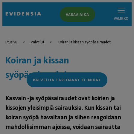
VARAA AIKA
VALIKKO
Etusivu
Palvelut
Koiran ja kissan syöpäsairaudet
Koiran ja kissan
syöpäsairaudet
PALVELUA TARJOAVAT KLINIKAT
Kasvain -ja syöpäsairaudet ovat koirien ja
kissojen yleisimpiä sairauksia. Kun kissan tai
koiran syöpä havaitaan ja siihen reagoidaan
mahdollisimman ajoissa, voidaan sairautta