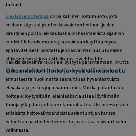
tarkasti.
Elektrokemoterapia
on paikallinen hoitomuoto, jota
voidaan käyttää pienten kasvainten hoitoon, joiden
kirurginen poisto leikkauksella on haasteellista sijainnin
vuoksi. Elektrokemoterapiaa voidaan käyttää myös
epätäydellisesti poistettujen kasvainten uusiutumisen
ehkäisemiseksi, jos uusi leikkaus ei vaihtoehto.
Kaikkia kasvainsairauksia ei pystytä parantamaan, mutta
Oikeanlainen hoito ja hyvä elämänlaatu
hyvin suunniteluilla hoidoilla moni potilas on huonosta
ennusteesta huolimatta saanut lisää hyvänlaatuista
elinaikaa ja joskus jopa parantunut. Vaikka parantavaa
hoitoa ei löytyisikään, eläinlääkäri auttaa löytämään
tapoja ylläpitää potilaan elämänlaatua. Usein keskustelu
erilaisista hoitovaihtoehdoista asiantuntijan kanssa
helpottaa päätösten tekemistä ja auttaa sopivan hoidon
valinnassa.