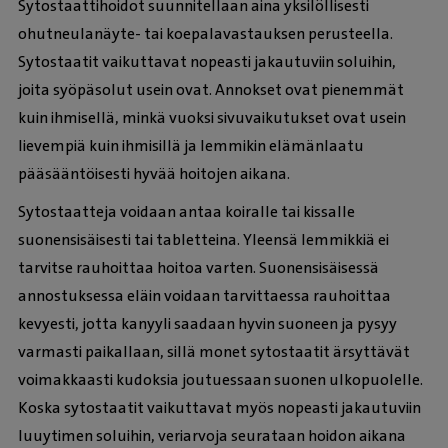
Sytostaattihoidot suunnitellaan aina yksilöllisesti
ohutneulanäyte- tai koepalavastauksen perusteella.
Sytostaatit vaikuttavat nopeasti jakautuviin soluihin,
joita syöpäsolut usein ovat. Annokset ovat pienemmät
kuin ihmisellä, minkä vuoksi sivuvaikutukset ovat usein
lievempiä kuin ihmisillä ja lemmikin elämänlaatu
pääsääntöisesti hyvää hoitojen aikana.
Sytostaatteja voidaan antaa koiralle tai kissalle
suonensisäisesti tai tabletteina. Yleensä lemmikkiä ei
tarvitse rauhoittaa hoitoa varten. Suonensisäisessä
annostuksessa eläin voidaan tarvittaessa rauhoittaa
kevyesti, jotta kanyyli saadaan hyvin suoneen ja pysyy
varmasti paikallaan, sillä monet sytostaatit ärsyttävät
voimakkaasti kudoksia joutuessaan suonen ulkopuolelle.
Koska sytostaatit vaikuttavat myös nopeasti jakautuviin
luuytimen soluihin, veriarvoja seurataan hoidon aikana