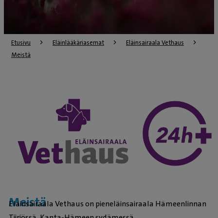
Etusivu
Eläinlääkäriasemat
Eläinsairaala Vethaus
Meistä
Meistä
Eläinsairaala Vethaus on pieneläinsairaala Hämeenlinnan
Tiiriössä, Kanta-Hämeen sydämessä.