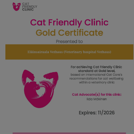
Lämpimästi tervetuloa Eläinsairaala Vethausiin!