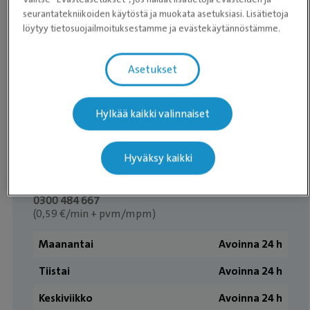
seurantatekniikoiden käytöstä ja muokata asetuksiasi. Lisätietoja
löytyy tietosuojailmoituksestamme ja evästekäytännöstämme.
Päivystys
0600 550 139
Asetukset
(2,30 eur/min + pvm/mpm)
Hylkää kaikki valinnaiset
Aukioloajat
Ajanvaraus:
Hyväksy kaikki
ma-pe klo 7.45–20.00
0300 484 667
(0,59 €/min + pvm/mpm)
Maanantai
Avoinna 24 h
Tiistai
Avoinna 24 h
Keskiviikko
Avoinna 24 h