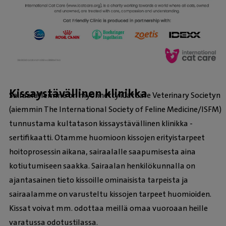
Kissaystävällinen klinikka
Sairaalallemme on myönnetty iCatCare Veterinary Societyn
(aiemmin The International Society of Feline Medicine/ISFM)
tunnustama kultatason kissaystävällinen klinikka -
sertifikaatti. Otamme huomioon kissojen erityistarpeet
hoitoprosessin aikana, sairaalalle saapumisesta aina
kotiutumiseen saakka. Sairaalan henkilökunnalla on
ajantasainen tieto kissoille ominaisista tarpeista ja
sairaalamme on varusteltu kissojen tarpeet huomioiden.
Kissat voivat mm. odottaa meillä omaa vuoroaan heille
varatussa odotustilassa.