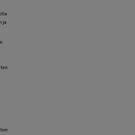
illa
n ja
en
sten
ston