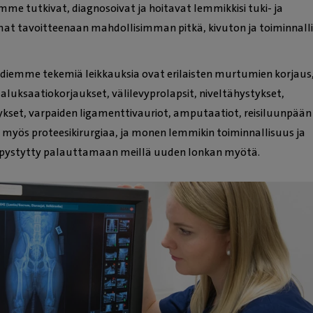
imme tutkivat, diagnosoivat ja hoitavat lemmikkisi tuki- ja
at tavoitteenaan mahdollisimman pitkä, kivuton ja toiminnall
pediemme tekemiä leikkauksia ovat erilaisten murtumien korjaus
ellaluksaatiokorjaukset, välilevyprolapsit, niveltähystykset,
stykset, varpaiden ligamenttivauriot, amputaatiot, reisiluunpään
myös proteesikirurgiaa, ja monen lemmikin toiminnallisuus ja
pystytty palauttamaan meillä uuden lonkan myötä.