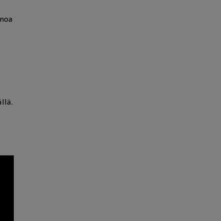
inoa
llä.