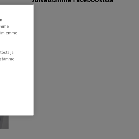
erittäin hyvä ja siedettävän hintainen.
Kotiutusohjeet menivät persiilleen ja
-
en
aiheutti ylimääräistä huolta ja
tomme
stressiä. Tästä kyseinen miinus tähtiin.
itoimiemme
tua
Kuitenkin jälleen hoitaja toiminut
3D-
esimerkillisesti tämän jälkeen kun
töstä ja
heille virheestä ilmoitettu. Hoitaja otti
nöstämme.
erinomaisesti hoitaakseen asiaa ja
korjatakseen virhettä. Tästä iso kiitos
kyseiselle hoitajalle, joka onnistui
omalla sydämellisellä tekemisellään
korjaamaan tilannetta parempaan.