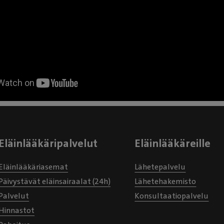
Eläinlääkäripalvelut
Eläinlääkäreille
Eläinlääkäriasemat
Lähetepalvelu
Päivystävät eläinsairaalat (24h)
Lähetehakemisto
Palvelut
Konsultaatiopalvelu
Hinnastot