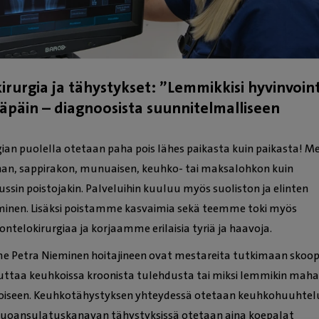
rurgia ja tähystykset: ”Lemmikkisi hyvinvoint
★
★
sebastian strömberg
täpäin – diagnoosista suunnitelmalliseen
En voi tarpeeksi kiittää vet
an puolella otetaan paha pois lähes paikasta kuin paikasta! Me
henkilökuntaa 19.7-25 Väin
nan, sappirakon, munuaisen, keuhko- tai maksalohkon kuin
irlis. Te teitte mahtavaa työ
ussin poistojakin. Palveluihin kuuluu myös suoliston ja elinten
hoiditte meille pojan akuutt
minen. Lisäksi poistamme kasvaimia sekä teemme toki myös
vielä samana iltana kotiin. 
ontelokirurgiaa ja korjaamme erilaisia tyriä ja haavoja.
sanoin kiittää ja kehua ma
työtänne. P. S väinö on toipi
e Petra Nieminen hoitajineen ovat mestareita tutkimaan skoop
mutta mahtava nuori mies. 
uttaa keuhkoissa kroonista tulehdusta tai miksi lemmikin maha
teille. Väinö 1v ja voi hyvin. K
a toiseen. Keuhkotähystyksen yhteydessä otetaan keuhkohuuhtelu
kaikille
 ruoansulatuskanavan tähystyksissä otetaan aina koepalat