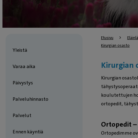
Etusivu
Eläin
Kirurgian osasto
Yleistä
Kirurgian 
Varaa aika
Kirurgian osastol
Päivystys
tähystysoperaati
koulutettujen ho
Palveluhinnasto
ortopedit, tähys
Palvelut
Ortopedit –
Ennen käyntiä
Ortopedimme ovat