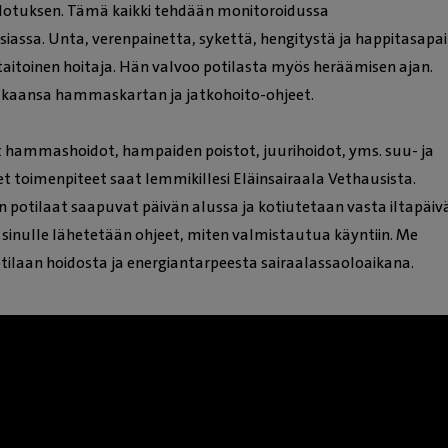
llotuksen. Tämä kaikki tehdään monitoroidussa
siassa. Unta, verenpainetta, sykettä, hengitystä ja happitasapa
itoinen hoitaja. Hän valvoo potilasta myös heräämisen ajan.
kaansa hammaskartan ja jatkohoito-ohjeet.
hammashoidot, hampaiden poistot, juurihoidot, yms. suu- ja
 toimenpiteet saat lemmikillesi Eläinsairaala Vethausista.
potilaat saapuvat päivän alussa ja kotiutetaan vasta iltapäivä
, sinulle lähetetään ohjeet, miten valmistautua käyntiin. Me
laan hoidosta ja energiantarpeesta sairaalassaoloaikana.