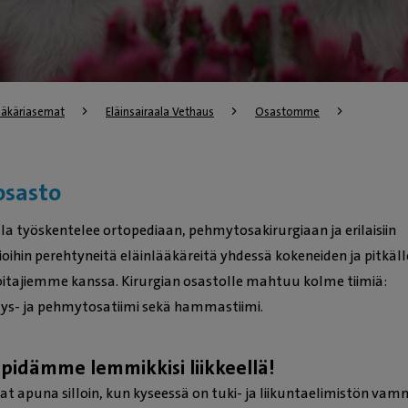
lääkäriasemat
Eläinsairaala Vethaus
Osastomme
osasto
la työskentelee ortopediaan, pehmytosakirurgiaan ja erilaisiin
oihin perehtyneitä eläinlääkäreitä yhdessä kokeneiden ja pitkäll
itajiemme kanssa. Kirurgian osastolle mahtuu kolme tiimiä:
tys- ja pehmytosatiimi sekä hammastiimi.
 pidämme lemmikkisi liikkeellä!
 apuna silloin, kun kyseessä on tuki- ja liikuntaelimistön va