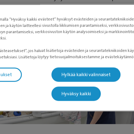
tavaksi.
uin tuki- ja liikuntaelinten vikojen paikallistamiseen käytämme CT
alla ”Hyväksy kaikki evästeet” hyväksyt evästeiden ja seurantatekniikoid
sen ja käytön laitteellesi sivustolla liikkumisen parantamiseksi, verkkosivus
ta eli tietokonetomografiaa. Sen avulla halutusta kohteesta
vyn parantamiseksi, verkkosivuston käytön analysoimiseksi ja markkinoint
a ohuen ohuita röntgenkuvaleikkeitä, joista saadaan rakennet
ksi.
 vika pystytään paikallistamaan joka suunnasta. Todella hienot 
ästeasetukset”, jos haluat lisätietoja evästeiden ja seurantatekniikoiden käy
itsi diagnoosin perustana, myös karttana kirurgille,
etuksiasi. Lisätietoja löytyy tietosuojailmoituksestamme ja evästekäytän
urvallisen operaation varmistamiseksi.
tukset
Hylkää kaikki valinnaiset
Hyväksy kaikki