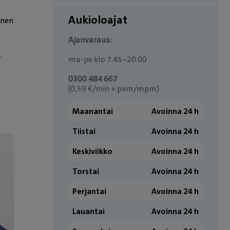
Aukioloajat
inen
Ajanvaraus:
,
ma-pe klo 7.45–20.00
0300 484 667
(0,59 €/min + pvm/mpm)
Maanantai
Avoinna 24 h
Tiistai
Avoinna 24 h
Keskiviikko
Avoinna 24 h
Torstai
Avoinna 24 h
Perjantai
Avoinna 24 h
Lauantai
Avoinna 24 h