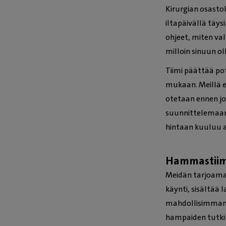
Kirurgian osasto
iltapäivällä täy
ohjeet, miten va
milloin sinuun o
Tiimi päättää pot
mukaan. Meillä e
otetaan ennen jo
suunnittelemaan
hintaan kuuluu a
Hammastiimi
Meidän tarjoama
käynti, sisältää 
mahdollisimman t
hampaiden tutk