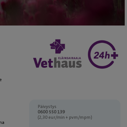
e
Päivystys
0600 550 139
(2,30 eur/min + pvm/mpm)
mma