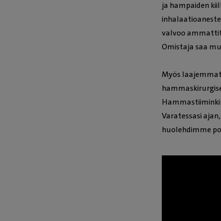
ja hampaiden kii
inhalaatioaneste
valvoo ammattita
Omistaja saa mu
Myös laajemmat 
hammaskirurgiset
Hammastiiminkin 
Varatessasi ajan
huolehdimme poti