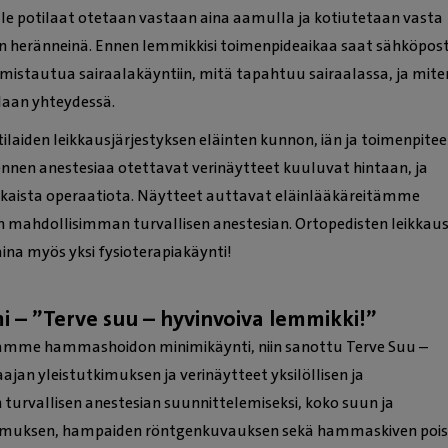
lle potilaat otetaan vastaan aina aamulla ja kotiutetaan vasta
sin heränneinä. Ennen lemmikkisi toimenpideaikaa saat sähköpost
lmistautua sairaalakäyntiin, mitä tapahtuu sairaalassa, ja mite
llaan yhteydessä.
ilaiden leikkausjärjestyksen eläinten kunnon, iän ja toimenpite
nnen anestesiaa otettavat verinäytteet kuuluvat hintaan, ja
kaista operaatiota. Näytteet auttavat eläinlääkäreitämme
 mahdollisimman turvallisen anestesian. Ortopedisten leikkau
ina myös yksi fysioterapiakäynti!
 – ”Terve suu – hyvinvoiva lemmikki!”
mme hammashoidon minimikäynti, niin sanottu Terve Suu –
laajan yleistutkimuksen ja verinäytteet yksilöllisen ja
urvallisen anestesian suunnittelemiseksi, koko suun ja
imuksen, hampaiden röntgenkuvauksen sekä hammaskiven poi