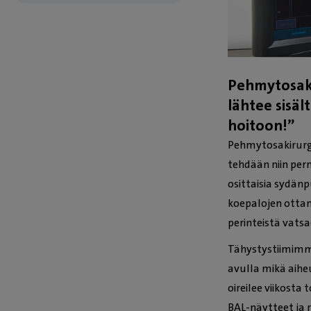
Pehmytosaki
lähtee sisäl
hoitoon!”
Pehmytosakirurgi
tehdään niin per
osittaisia sydänp
koepalojen otta
perinteistä vatsa
Tähystystiimimm
avulla mikä aihe
oireilee viikost
BAL-näytteet ja