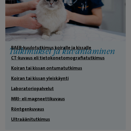
BAER-kuulotutkimus koiralle ja kissalle
Tutkimukset ja kuvantaminen
CT-kuvaus eli tietokonetomografiatutkimus
Koiran tai kissan ontumatutkimus
Koiran tai kissan yleiskäynti
Laboratoriopalvelut
MRI- eli magneettikuvaus
Röntgenkuvaus
Ultraäänitutkimus