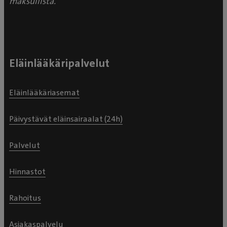
maksullista.
Eläinlääkäripalvelut
Eläinlääkäriasemat
Päivystävät eläinsairaalat (24h)
Palvelut
Hinnastot
Rahoitus
Asiakaspalvelu