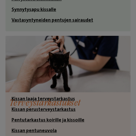
Synnytysapu kissalle
Vastasyntyneiden pentujen sairaudet
Kissan laaja terveystarkastus
Terveystarkastukset
Kissan perusterveystarkastus
Pentutarkastus koirille ja kissoille
Kissan pentuneuvola