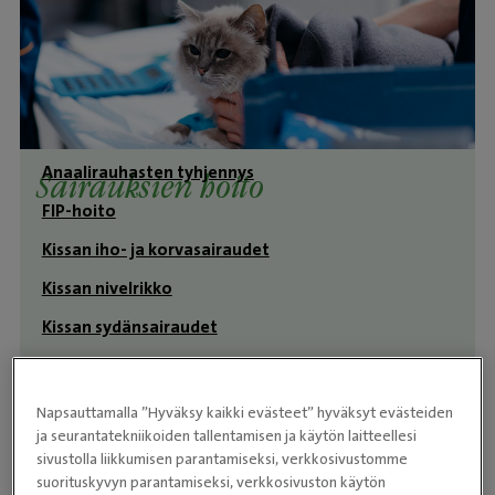
Anaalirauhasten tyhjennys
Sairauksien hoito
FIP-hoito
Kissan iho- ja korvasairaudet
Kissan nivelrikko
Kissan sydänsairaudet
Kissan tarttuvat taudit
Kissan virtsatieongelmat
Napsauttamalla ”Hyväksy kaikki evästeet” hyväksyt evästeiden
ja seurantatekniikoiden tallentamisen ja käytön laitteellesi
Koirien ja kissojen sisätaudit
sivustolla liikkumisen parantamiseksi, verkkosivustomme
Neurologia ja selkäkirurgia
suorituskyvyn parantamiseksi, verkkosivuston käytön