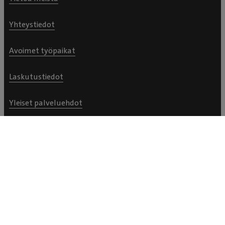
Yhteystiedot
Avoimet työpaikat
Laskutustiedot
Yleiset palveluehdot
Tietosuojaseloste
Evästetiedot
Kilpailujen ja arvontojen yleiset ehdot
© Evidensia, Kaikki oikeudet pidätetään