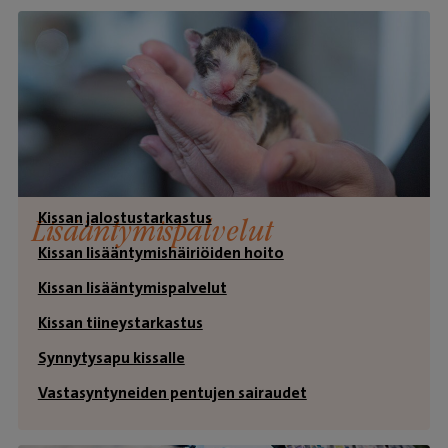
Kissan jalostustarkastus
Lisääntymispalvelut
Kissan lisääntymishäiriöiden hoito
Kissan lisääntymispalvelut
Kissan tiineystarkastus
Synnytysapu kissalle
Vastasyntyneiden pentujen sairaudet