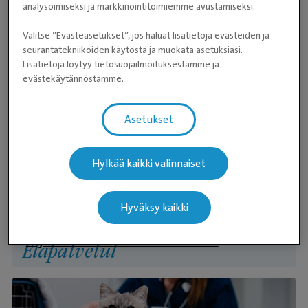
analysoimiseksi ja markkinointitoimiemme avustamiseksi.
Nukuttaminen eli anestesia
Valitse ”Evästeasetukset”, jos haluat lisätietoja evästeiden ja
Pehmytosaleikkaukset koirille ja kissoille
seurantatekniikoiden käytöstä ja muokata asetuksiasi.
Radiojodihoito
Lisätietoja löytyy tietosuojailmoituksestamme ja
evästekäytännöstämme.
Asetukset
Hylkää kaikki valinnaiset
Hyväksy kaikki
Käynti eläinlääkärin etävastaanottona
Etäpalvelut