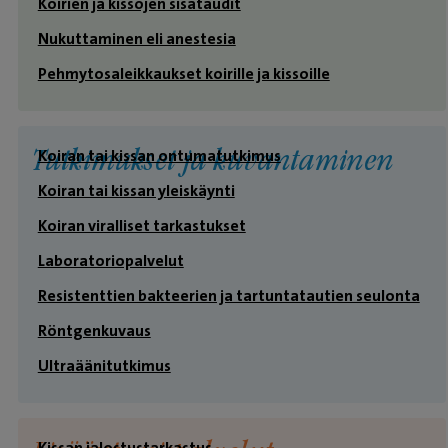
Koirien ja kissojen sisätaudit
Nukuttaminen eli anestesia
Pehmytosaleikkaukset koirille ja kissoille
Koiran tai kissan ontumatutkimus
Tutkimukset ja kuvantaminen
Koiran tai kissan yleiskäynti
Koiran viralliset tarkastukset
Laboratoriopalvelut
Resistenttien bakteerien ja tartuntatautien seulonta
Röntgenkuvaus
Ultraäänitutkimus
Kissan jalostustarkastus