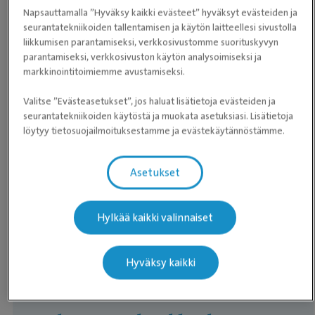
Kissan päivittäisruoka
Napsauttamalla ”Hyväksy kaikki evästeet” hyväksyt evästeiden ja
seurantatekniikoiden tallentamisen ja käytön laitteellesi sivustolla
Koiran erikoisruoka
liikkumisen parantamiseksi, verkkosivustomme suorituskyvyn
parantamiseksi, verkkosivuston käytön analysoimiseksi ja
Koiran lisäravinteet
markkinointitoimiemme avustamiseksi.
Koiran loislääkkeet
Valitse ”Evästeasetukset”, jos haluat lisätietoja evästeiden ja
Koiran päivittäisruoka
seurantatekniikoiden käytöstä ja muokata asetuksiasi. Lisätietoja
löytyy tietosuojailmoituksestamme ja evästekäytännöstämme.
PURINA® PRO PLAN® Expert Care Nutrition -
päivittäisruoka
Asetukset
PURINA® PRO PLAN® Veterinary Diets
Hylkää kaikki valinnaiset
Kuntoutus, hyvinvointi ja
Koiran tai kissan painonpudotus
käyttäytyminen
Hyväksy kaikki