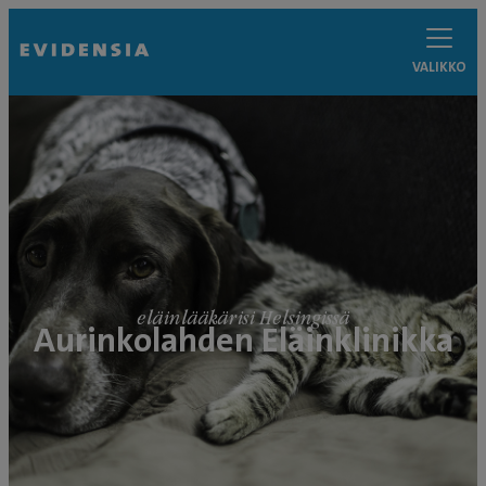
VALIKKO
eläinlääkärisi Helsingissä
Aurinkolahden Eläinklinikka