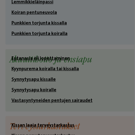
Lemmikkieläinpassi
Koiran pentuneuvola
Punkkien torjunta kissalla
Punkkien torjunta koiralla
Eutanasia eli lopettaminen
Akuuttihoito ja ensiapu
Kyynpurema koiralla tai kissalla
Synnytysapu kissalle
Synnytysapu koiralle
Vastasyntyneiden pentujen sairaudet
Kissan laaja terveystarkastus
Terveystarkastukset