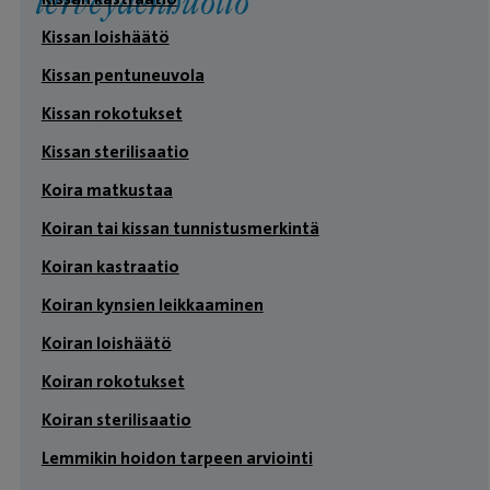
terveydenhuolto
Kissan loishäätö
Kissan pentuneuvola
Kissan rokotukset
Kissan sterilisaatio
Koira matkustaa
Koiran tai kissan tunnistusmerkintä
Koiran kastraatio
Koiran kynsien leikkaaminen
Koiran loishäätö
Koiran rokotukset
Koiran sterilisaatio
Lemmikin hoidon tarpeen arviointi