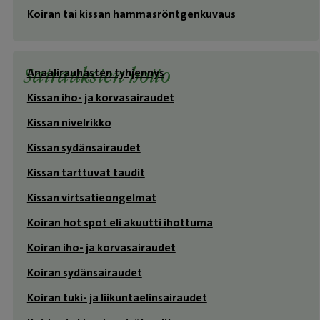
Koiran tai kissan hammasröntgenkuvaus
Anaalirauhasten tyhjennys
Sairauksien hoito
Kissan iho- ja korvasairaudet
Kissan nivelrikko
Kissan sydänsairaudet
Kissan tarttuvat taudit
Kissan virtsatieongelmat
Koiran hot spot eli akuutti ihottuma
Koiran iho- ja korvasairaudet
Koiran sydänsairaudet
Koiran tuki- ja liikuntaelinsairaudet