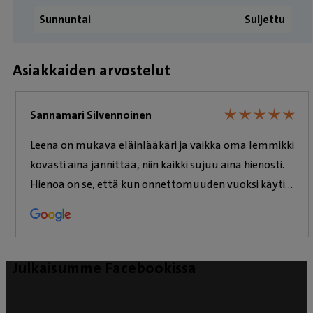
Sunnuntai
Suljettu
Asiakkaiden arvostelut
★
★
★
★
★
★
★
★
★
★
Sannamari Silvennoinen
Leena on mukava eläinlääkäri ja vaikka oma lemmikki
kovasti aina jännittää, niin kaikki sujuu aina hienosti.
Hienoa on se, että kun onnettomuuden vuoksi käytiin
vastaanotolla Leena huolehti myös muut lemmikkiin
liittyvät asiat kuntoon, ilman erillistä käyntiä.
Julkaisumme Facebookissa