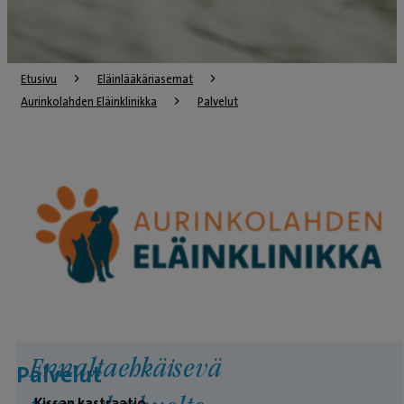
Etusivu
Eläinlääkäriasemat
Aurinkolahden Eläinklinikka
Palvelut
Ennaltaehkäisevä
Palvelut
Kissan kastraatio