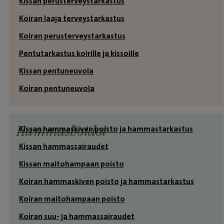
Kissan perusterveystarkastus
Koiran laaja terveystarkastus
Koiran perusterveystarkastus
Pentutarkastus koirille ja kissoille
Kissan pentuneuvola
Koiran pentuneuvola
Kissan hammaskiven poisto ja hammastarkastus
Hammashoidot
Kissan hammassairaudet
Kissan maitohampaan poisto
Koiran hammaskiven poisto ja hammastarkastus
Koiran maitohampaan poisto
Koiran suu- ja hammassairaudet