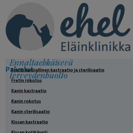
Ennaltaehkäisevä
Palvelut
Fretin kemiallinen kastraatio ja sterilisaatio
terveydenhuolto
Fretin rokotus
Kanin kastraatio
Kanin rokotus
Kanin sterilisaatio
Kissan kastraatio
Kissan kotikäynti