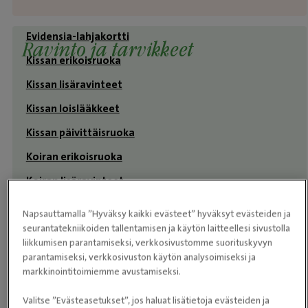
Evidensia-lahjakortti
Ravinto ja tarvikkeet
Kissan erikoisruoka
Kissan lisäravinteet
Kissan loislääkkeet
Kissan päivittäisruoka
Koiran erikoisruoka
Koiran lisäravinteet
Koiran loislääkkeet
Napsauttamalla ”Hyväksy kaikki evästeet” hyväksyt evästeiden ja
seurantatekniikoiden tallentamisen ja käytön laitteellesi sivustolla
Koiran päivittäisruoka
liikkumisen parantamiseksi, verkkosivustomme suorituskyvyn
PURINA® PRO PLAN® Expert Care Nutrition -
parantamiseksi, verkkosivuston käytön analysoimiseksi ja
päivittäisruoka
markkinointitoimiemme avustamiseksi.
PURINA® PRO PLAN® Veterinary Diets
Valitse ”Evästeasetukset”, jos haluat lisätietoja evästeiden ja