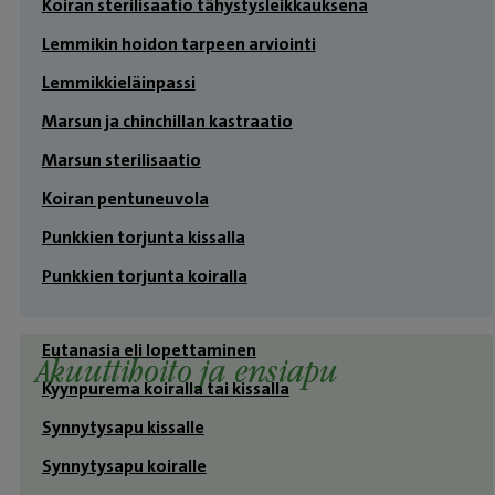
Koiran sterilisaatio tähystysleikkauksena
Lemmikin hoidon tarpeen arviointi
Lemmikkieläinpassi
Marsun ja chinchillan kastraatio
Marsun sterilisaatio
Koiran pentuneuvola
Punkkien torjunta kissalla
Punkkien torjunta koiralla
Eutanasia eli lopettaminen
Akuuttihoito ja ensiapu
Kyynpurema koiralla tai kissalla
Synnytysapu kissalle
Synnytysapu koiralle