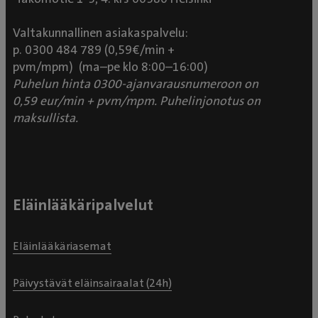
Valtakunnallinen asiakaspalvelu:
p. 0300 484 789 (0,59€/min +
pvm/mpm) (ma–pe klo 8:00–16:00)
Puhelun hinta 0300-ajanvarausnumeroon on
0,59 eur/min + pvm/mpm. Puhelinjonotus on
maksullista.
Eläinlääkäripalvelut
Eläinlääkäriasemat
Päivystävät eläinsairaalat (24h)