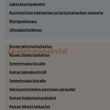
Laboratoriopalvelut
Resistenttien bakteerien ja tartuntatautien seulonta
Röntgenkuvaus
Ultraäänitutkimus
Kissan jalostustarkastus
Lisääntymispalvelut
Kissan tiineystarkastus
Synnytysapu kissalle
Koiran kiimakontrolli
Synnytysapu koiralle
Vastasyntyneiden pentujen sairaudet
Koiran lisääntymispalvelut
Koiran tiineystarkastus