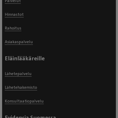
Palvelut
Hinnastot
Rahoitus
Asiakaspalvelu
Eläinlääkäreille
Lähetepalvelu
Lähetehakemisto
Konsultaatiopalvelu
Evidensia Suomessa