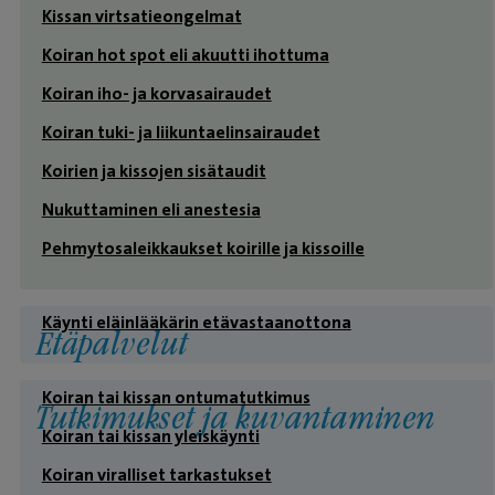
Kissan virtsatieongelmat
Koiran hot spot eli akuutti ihottuma
Koiran iho- ja korvasairaudet
Koiran tuki- ja liikuntaelinsairaudet
Koirien ja kissojen sisätaudit
Nukuttaminen eli anestesia
Pehmytosaleikkaukset koirille ja kissoille
Käynti eläinlääkärin etävastaanottona
Etäpalvelut
Koiran tai kissan ontumatutkimus
Tutkimukset ja kuvantaminen
Koiran tai kissan yleiskäynti
Koiran viralliset tarkastukset