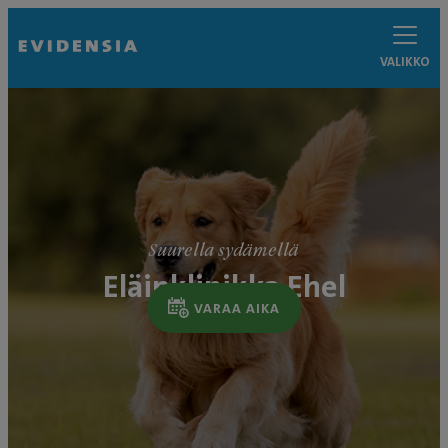
VALIKKO
Suurella sydämellä
Eläinklinikka Ehel
VARAA AIKA