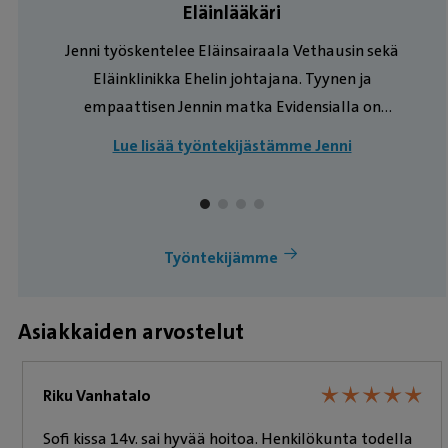
Eläinlääkäri
Jenni työskentelee Eläinsairaala Vethausin sekä
Eläinklinikka Ehelin johtajana. Tyynen ja
empaattisen Jennin matka Evidensialla on
alkanut vuonna 2021, kun hän eläinlääkärinä
Lue lisää työntekijästämme Jenni
liittyi Eläinsairaala Vethausin päivystystiimiin.
Nykyisin hänen työnkuvaansa johtajana kuuluu
Vethausin sekä Ehelin talous- ja
henkilöstöjohtaminen.
Työntekijämme
Asiakkaiden arvostelut
★
★
★
★
★
★
★
★
★
★
Riku Vanhatalo
Sofi kissa 14v. sai hyvää hoitoa. Henkilökunta todella