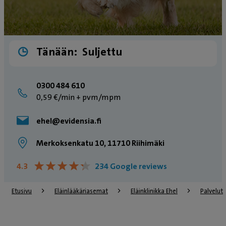
Tänään:
Suljettu
0300 484 610
0,59 €/min + pvm/mpm
ehel@evidensia.fi
Merkoksenkatu 10, 11710 Riihimäki
★
★
★
★
★
★
★
★
★
★
4.3
234 Google reviews
Etusivu
Eläinlääkäriasemat
Eläinklinikka Ehel
Palvelut