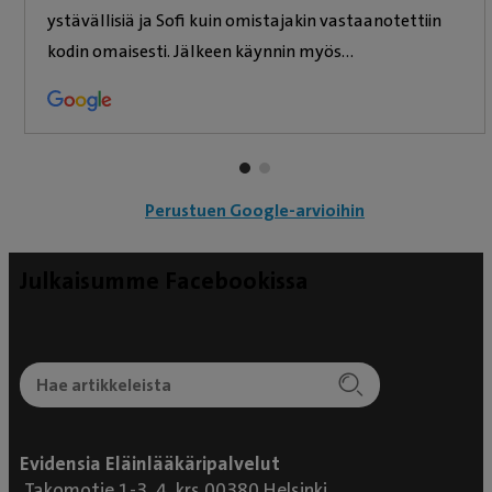
ystävällisiä ja Sofi kuin omistajakin vastaanotettiin
kodin omaisesti. Jälkeen käynnin myös
hoitohenkilökunta soittaen kuinka Sofin vointi
tervehtymisenä edistynyt. Myös jatkotoimenpiteistä
saatiin hyvät ehdotukset, jotta Sofin muut perus
jatko hoidot olisivat Sofin kannalta parhaimmat
toteuttaa. Laskutus käytännöt vaihtoehtoineen
Perustuen Google-arvioihin
hyvät ja hoidon mukaiset hinnat sopivat.
Julkaisumme Facebookissa
Evidensia Eläinlääkäripalvelut
Takomotie 1-3, 4. krs 00380 Helsinki